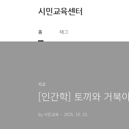
본문 바로가기
시민교육센터
홈
태그
기고
[인간학] 토끼와 거북
by 시민교육
2025. 10. 23.