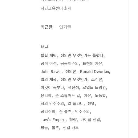
시민교육센터 회칙
최근글
인기글
태그
필립 페팃
정의란 무엇인가는 틀렸다
공적 이성
공동체주의
표현의 자유
John Rawls
정의론
Ronald Dworkin
법의 제국
정의란 무엇인가
스캔론
이것이 공부다
생산성
로널드 드워킨
윤리학
존 스튜어트 밀
자유
노동법
심의 민주주의
칼 폴라니
샌델
공리주의
존 롤즈
민주주의
Law's Empire
형량
마이클 샌델
평등
롤즈
샌델 바보