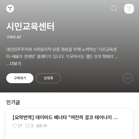
검색하기
티스토리
시민교육센터
구독자
47
대안민주주의와 사회윤리학 담론 형성을 위해 노력하는 '시민교육센
터-배움의 연대망’ 홈페이지 입니다. 이곳에서는 열린 강의 형태의 시
민교육을 준비하고 있습니다.
...더보기
구독하기
방명록
신고하기 레이어
열기
인기글
[요약번역] 데이비드 베너타 "여전히 결코 태어나지 않
는 것이 더 낫다: 내 비판자들에 대한 답변"
27
3
조회
19