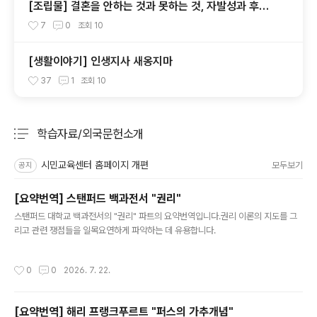
[조립물] 결혼을 안하는 것과 못하는 것, 자발성과 후견
주의
7
0
조회
10
[생활이야기] 인생지사 새옹지마
37
1
조회
10
학습자료/외국문헌소개
분류 전체보기
주요 글 목록
시민교육센터 홈페이지 개편
모두보기
공지
[요약번역] 스탠퍼드 백과전서 "권리"
글 내용
스탠퍼드 대학교 백과전서의 "권리" 파트의 요약번역입니다.권리 이론의 지도를 그
리고 관련 쟁점들을 일목요연하게 파악하는 데 유용합니다.
작성시간
0
0
2026. 7. 22.
[요약번역] 해리 프랭크푸르트 "퍼스의 가추개념"