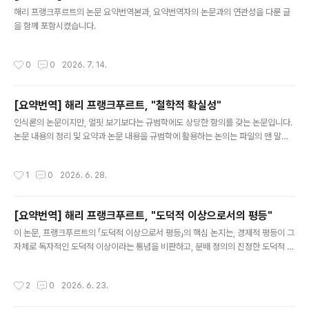
글 내용
해리 프랭크푸르트의 논문 요약번역본과, 요약번역자의 논문과의 연관성을 다룬 글
을 함께 포함시켰습니다.
작성시간
0
0
2026. 7. 14.
[요약번역] 해리 프랭크푸르트, "철학적 확실성"
글 내용
인식론의 논문이지만, 얼핏 보기보다는 규범학에도 상당한 함의를 갖는 논문입니다.
논문 내용의 정리 및 요약과 논문 내용을 규범학에 활용하는 논의는 파일의 맨 말미
에 덧붙였습니다.
작성시간
1
0
2026. 6. 28.
[요약번역] 해리 프랭크푸르트, "도덕적 이상으로서의 평등"
글 내용
이 논문, 프랭크푸르트의 「도덕적 이상으로서 평등」의 핵심 논지는, 경제적 평등이 그
자체로 독자적인 도덕적 이상이라는 통념을 비판하고, 분배 정의의 진정한 도덕적 기
준은 평등이 아니라 충분성(sufficiency)에 있다는 주장이다. 그의 견해에 따르면
도덕적으로 중요한 것은 모든 사람이 동일한 양의 경제적 자원을 소유하는 것이 아니
작성시간
2
0
2026. 6. 23.
라, 각자가 자신의 삶을 영위하는 데 충분한 것을 소유하는 것이다. 어떤 사람이 다른
사람보다 더 많은 부를 소유한다는 사실 자체는 아무런 도덕적 의의를 갖지 않는다.