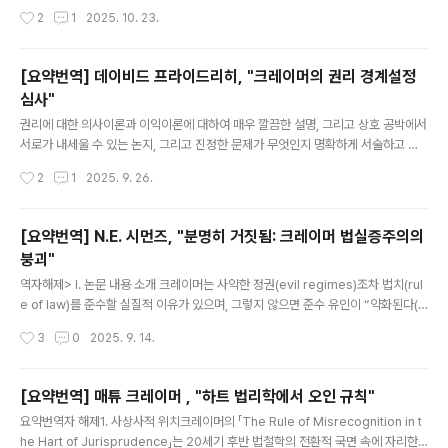
작성시간
2
1
2025. 10. 23.
[요약번역] 데이비드 프라이드리히, "크레이머의 권리 경계설정
심사"
글 내용
권리에 대한 의사이론과 이익이론에 대하여 매우 깔끔한 설명, 그리고 상호 공박에서
서로가 내세울 수 있는 논지, 그리고 진정한 문제가 무엇인지 명확하게 서술하고 있
는 좋은 논문입니다.
작성시간
2
1
2025. 9. 26.
[요약번역] N.E. 시먼즈, "분명히 거짓됨: 크레이머 법실증주의의
붕괴"
글 내용
역자해제> I. 논문 내용 소개 크레이머는 사악한 정권(evil regimes)조차 법치(rul
e of law)를 준수할 실질적 이유가 있으며, 그렇지 않으면 준수 유인이 “약화된다(s
apped)”고 주장한다. 즉, 법을 어겨도 처벌받고, 법을 지켜도 처벌받으면 준수 동기
작성시간
3
0
2025. 9. 14.
가 줄어든다는 것이다.이에 대해 저자는 이러한 논변이 오해에 기초해 있다고 비판한
다. 왜냐하면 사악한 정권의 폭력은 법 준수 여부에 조건적으로 달려 있는 것이 아니
라, 준수와 무관하게 발생하는 경우가 일반적이기 때문이다. 따라서 준수에 따른 처
[요약번역] 매튜 크레이머 , "하트 법리학에서 오인 규칙"
벌 위험은 단순히 “추가적인” 위험으로 작동하며, 그 자체가 준수 유인을 소멸시키지
글 내용
요약번역자 해제1. 사상사적 위치크레이머의 「The Rule of Misrecognition in t
는 않는다.이는 준수해도 처벌하는 경우가 상당히 있다고 해도(예를 들어 소급 입법
he Hart of Jurisprudence」는 20세기 후반 법철학의 전환적 국면 속에 자리한
이 드물지 않다고 해도) 어떤 법을..