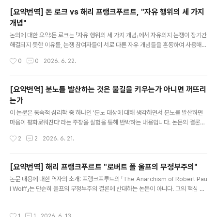
도덕적으로 중요한 것은 어떤 사람이 자신의 삶을 만족스럽고 가치 있게 영위하기 위
[요약번역] 돈 로크 vs 해리 프랭크푸르트, "자유 행위의 세 가지
하여 필요한 수준에 미달하는가 여부이다. 따라서 평등주의가 문제 삼는 불평등은 실
개념"
제로는 대개 빈곤이나 결핍의 문제를 잘못 기술한..
글 내용
논의에 대한 요약:돈 로크는 「자유 행위의 세 가지 개념」에서 자유의지 논쟁이 장기간
해결되지 못한 이유를, 논쟁 참여자들이 서로 다른 자유 개념들을 혼동하여 사용해
왔기 때문이라고 진단한다. 그에 따르면 자유 행위에 관한 주요한 개념은 세 가지로
작성시간
0
0
2026. 6. 22.
구분될 수 있다. 첫째는 Locke적 개념으로서 자유 행위를 의욕적 행위(willing acti
on)와 동일시하는 관점이다. 둘째는 Hobbes적 개념으로서 자유 행위를 강제, 강
박, 제약, 압박 등으로부터 자유로운 행위로 이해하는 관점이다. 셋째는 Moore적
[요약번역] 분노를 발산하는 것은 불길을 키우는가 아니면 꺼뜨리
개념으로서 자유 행위를 행위자가 실제로 다른 방식으로 행위할 수 있었던 경우의 행
는가
위로 이해하는 관점이다.로크는 먼저 자유 행위를 의욕적 행위로 동일시하는 견해를
글 내용
비판한다. 그는 단순히 자신이 원하는 대..
이 논문은 통속적 심리학 중 하나인 '분노 대상에 대해 생각하면서 분노를 발산하면
마음이 평화로워진다'라는 주장을 실험을 통해 반박하는 내용입니다. 논문의 결론부
는 다음과 같습니다."카타르시스 이론은 분노를 발산하는 것이 분노를 제거하며, 따
작성시간
2
2
2026. 6. 21.
라서 이후의 공격성을 감소시켜야 한다고 예측한다. 그러나 본 연구의 발견들은, 그
리고 이전 연구들의 발견들 역시, 카타르시스 이론에 정면으로 반한다(예를 들어 Bu
shman et al., 1999; Geen & Quanty, 1977). 분노와 공격성을 감소시키기 위
[요약번역] 해리 프랭크푸르트 "로버트 폴 울프의 무정부주의"
하여 사람들에게 줄 수 있는 최악의 조언은, 그들이 베개나 샌드백을 세게 두들기는
글 내용
논문 내용에 대한 역자의 소개: 프랭크프루트의 「The Anarchism of Robert Pau
동안 자신을 도발한 사람의 얼굴을 그 위에 상상하라고 말하는 것이다. 그런데 바로
l Wolff」는 단순히 울프의 무정부주의 결론에 반대하는 논문이 아니다. 그의 핵심 목
이것이 많은 대중심리학자들이 사람들에게 ..
표는 울프가 스스로 제시한 전제들과 논증을 일관되게 유지하지 못하고 있으며, 따라
서 무정부주의라는 결론에 도달하는 과정 전체가 개념적으로 혼란스럽다는 점을 드
작성시간
1
1
2026. 6. 13.