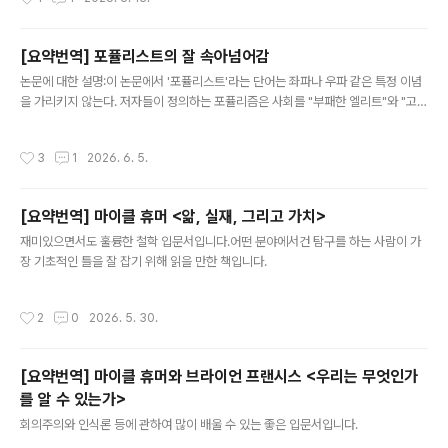
러내는 데 있다. 프랭크프루트의 비판은 크게 여섯 단계로 구성된다. 우선 프랭크프
루트는 울프가 정당성 있는 정치적 권위의 가능성을 동시에 부정하면서도 긍정하고
있다고 지적한다. 울프는 한편으로 법적 정당성(de jure legitimacy)을 가진 정치
[요약번역] 포퓰리스트의 잘 속아넘어감
적 권위는 개념적으로 불가능하다고 주장한다. 그러나 다른 한편으로 그는 시민들의
글 내용
약속과 동의에 기초한 국가는 정당하다고..
논문에 대한 설명:이 논문에서 '포퓰리스트'라는 단어는 좌파나 우파 같은 특정 이념
을 가리키지 않는다. 저자들이 정의하는 포퓰리즘은 사회를 "부패한 엘리트"와 "고결
한 인민" 사이의 끝없는 싸움으로 바라보는 정치적 태도, 혹은 일종의 세계관이다. 그
런 의미에서 포퓰리즘은 보수주의나 자유주의, 사회주의처럼 체계적인 이념이라기
작성시간
3
1
2026. 6. 5.
보다는 정치 스펙트럼 어디에도 붙을 수 있는 "얇은 층의 이념"에 가깝다. 좌파 포퓰
리즘도, 우파 포퓰리즘도 존재할 수 있으며, 포퓰리즘의 본질은 특정 정책이 아니라
반엘리트주의와 인민 중심주의에 있다. 저자들은 이런 포퓰리스트 태도가 근거가 불
[요약번역] 마이클 휴머 <앎, 실재, 그리고 가치>
충분한 주장을 믿는 경향과 어떤 관계에 있는지를 파고든다.논문의 핵심 주장은 이것
글 내용
이다. 포퓰리스트들은 단순히 음모론을 더 잘 믿는 게 아니라, ..
재미있으면서도 훌륭한 철학 입문서입니다.어떤 분야에서건 탐구를 하는 사람이 가
장 기초적인 틀을 잘 잡기 위해 읽을 만한 책입니다.
작성시간
2
0
2026. 5. 30.
[요약번역] 마이클 휴머와 브라이언 프랜시스 <우리는 무엇인가
를 알 수 있는가>
글 내용
회의주의와 인식론 등에 관하여 많이 배울 수 있는 좋은 입문서입니다.