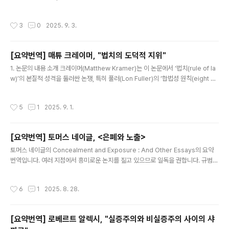
다. Hart의 『법의 개념』(1961)은 오스틴식 명령이론과 켈젠의 근본규범론을 동시에
비판하면서, 법실증주의를 새로운 분석철학적 기초 위에 세운 저술로 평가된다. Har
작성시간
3
0
2025. 9. 3.
t의 승인 규칙(rule of recognition) 개념은 법체계의 통일성과 법규범의 타당성을
설명하는 핵심 장치로 기능했으며, 이는 한편으로는 전통적 법실증주의의 권위주의
적 요소를 벗어나려는 시도였고, 다른 한편으로는 규범성에 대한 분석적 설명을 제시
[요약번역] 매튜 크레이머, "법치의 도덕적 지위"
하려는 시도였다.크레이머의 논문은 바로 이 Hart적 기획을 자유주의적 담론의 맥락
글 내용
에 위치시..
1. 논문의 내용 소개 크레이머(Matthew Kramer)는 이 논문에서 ‘법치(rule of la
w)’의 본질적 성격을 둘러싼 논쟁, 특히 풀러(Lon Fuller)의 ‘합법성 원칙(eight pri
nciples of legality)’을 ‘법의 내적 도덕성(inner morality of law)’으로 규정하
는 해석에 도전한다. 그는 법치를 단순히 “법체계가 존재하고 기능하는 상태”로 정의
작성시간
5
1
2025. 9. 1.
하면서, 그것은 본질적으로 도덕적 이상이 아니라, 권력자들에게도 사익적·도구적 이
유로 설명될 수 있음을 주장한다.우선 그는 조건부 질문을 제기한다. 만약 어떤 도덕
적으로 극악한 체제의 권력자들이 오직 권력 강화와 시민 착취라는 순전히 사익적 동
[요약번역] 토머스 네이글, <은폐와 노출>
기만을 가진다면, 그들에게도 법치 준수는 합리적 이유를 제공하는가? 크..
글 내용
토머스 네이글의 Concealment and Exposure : And Other Essays의 요약
번역입니다. 여러 지점에서 흥미로운 논지를 짚고 있으므로 일독을 권합니다. 규범학
에 관심 있는 분들은 마지막 장의 마음-몸(정신-신체)에 관한 챕터는 읽지 않으셔도
좋습니다.
작성시간
6
1
2025. 8. 28.
[요약번역] 로베르트 알렉시, "실증주의와 비실증주의 사이의 샤