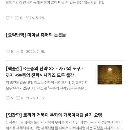
회의주의와 인식론 등에 관하여 많이 배울 수 있는 좋은 입문서입니다.
작성시간
1
0
2026. 5. 28.
[요약번역] 마이클 휴머의 논문들
작성시간
5
0
2026. 2. 18.
[책출간] <논증의 전략 3> - 사고의 도구 -
까지 <논증의 전략> 시리즈 모두 출간
글 내용
이 출간되었습니다. 이로써 전자책 시리즈가 1, 2, 3권까지
모두 완간되었습니다. 책소개 『논증의 전략3』은 논증문 쓰
기의 마지막 단계인 사유의 정밀화와 창의적 확장을 다루
작성시간
6
0
2025. 11. 12.
는 책이다. 시리즈 전체에서 제3부는 논증의 마지막 절차
이자, 사유의 완성 단계에 해당한다. 『논증의 전략1』이 문
제를 설정하고, 『논증의 전략2』가 논리의 구조를 세웠다
[인간학] 토끼와 거북이 우화의 거북이처럼 살기 요령
면, 이 책 『논증의 전략3』은 그 구조 위에 사유의 의미를 채
글 내용
1. 서론 이 글에서는 토끼와 거북이 우화를 자기 자신 내부의 두 가지 성향에 대한 이
워 넣는 작업에 대해 설명한다. 이 책에서 저자는 앞선 두
야기로 재해석하고, 그런 재해석된 틀 내에서 거북이처럼 사는 요령을 제시하고자 한
권의 책이 다진 논증의 토대(문제 설정과 논리 구조) 위에