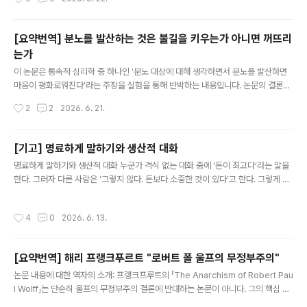
구분될 수 있다. 첫째는 Locke적 개념으로서 자유 행위를 의욕적 행위(willing acti
on)와 동일시하는 관점이다. 둘째는 Hobbes적 개념으로서 자유 행위를 강제, 강
박, 제약, 압박 등으로부터 자유로운 행위로 이해하는 관점이다. 셋째는 Moore적
[요약번역] 분노를 발산하는 것은 불길을 키우는가 아니면 꺼뜨리
개념으로서 자유 행위를 행위자가 실제로 다른 방식으로 행위할 수 있었던 경우의 행
는가
위로 이해하는 관점이다.로크는 먼저 자유 행위를 의욕적 행위로 동일시하는 견해를
글 내용
비판한다. 그는 단순히 자신이 원하는 대..
이 논문은 통속적 심리학 중 하나인 '분노 대상에 대해 생각하면서 분노를 발산하면
마음이 평화로워진다'라는 주장을 실험을 통해 반박하는 내용입니다. 논문의 결론부
는 다음과 같습니다."카타르시스 이론은 분노를 발산하는 것이 분노를 제거하며, 따
작성시간
2
2
2026. 6. 21.
라서 이후의 공격성을 감소시켜야 한다고 예측한다. 그러나 본 연구의 발견들은, 그
리고 이전 연구들의 발견들 역시, 카타르시스 이론에 정면으로 반한다(예를 들어 Bu
shman et al., 1999; Geen & Quanty, 1977). 분노와 공격성을 감소시키기 위
[기고] 명료하게 말하기와 생산적 대화
하여 사람들에게 줄 수 있는 최악의 조언은, 그들이 베개나 샌드백을 세게 두들기는
글 내용
명료하게 말하기와 생산적 대화 누군가 격식 없는 대화 중에 ‘돈이 최고다’라는 말을
동안 자신을 도발한 사람의 얼굴을 그 위에 상상하라고 말하는 것이다. 그런데 바로
한다. 그러자 다른 사람은 ‘그렇지 않다. 돈보다 소중한 것이 있다’고 한다. 그렇게 추
이것이 많은 대중심리학자들이 사람들에게 ..
상적인 공방이 몇 번 오간다. 그러나 이러한 공방들은 어떤 실질적인 성과도 낳지 않
고 끝난다. 처음 말을 꺼낸 사람은 ‘돈이 최고다’라는 진술을 그대로 고수하고 다른 사
작성시간
4
0
2026. 6. 13.
람은 그 진술이 거짓이라는 원래의 믿음을 고수한다. 대화 전체가 비생산적으로 마무
리 되었다. 왜 비생산적으로 되었을까? 삶의 지혜에 관한 어떤 단언(assertion)을
하는 사람은 그것이 어떤 실천적인 결론에 이를 수 있도록, 그 단언 안에 포함된 개념
[요약번역] 해리 프랭크푸르트 "로버트 폴 울프의 무정부주의"
들을 충분히 명료하게 정식화해야 한다. 또한 삶의 지혜에 대한 단언을 듣는 사람도,
글 내용
곧바로 논박에 나서기보다는, 명료..
논문 내용에 대한 역자의 소개: 프랭크프루트의 「The Anarchism of Robert Pau
l Wolff」는 단순히 울프의 무정부주의 결론에 반대하는 논문이 아니다. 그의 핵심 목
표는 울프가 스스로 제시한 전제들과 논증을 일관되게 유지하지 못하고 있으며, 따라