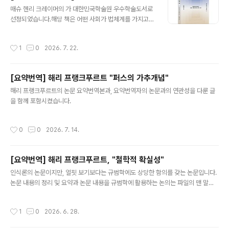
글 내용
매슈 헨리 크레이머의 가 대한민국학술원 우수학술도서로
선정되었습니다.해당 책은 어떤 사회가 법체계를 가지고
있다고 판정하는 데 필요한 개념에 대한 분석, 실질적 법치
주의를 위한 요건과 그에 따르는 실천적 함의를 다루고 있
작성시간
1
0
2026. 7. 22.
습니다. 또한 우리가 일반적으로 '객관적이다', '주관적이
다'라고 말하는 것을 여러 차원에서 상세히 해명하고 있어
서 무엇이 객관적이다, 주관적이다라는 문제에 대한 학문
[요약번역] 해리 프랭크푸르트 "퍼스의 가추개념"
적으로 명료한 해명을 갈구하는 사람들에게 특히 좋은 책
글 내용
입니다.
해리 프랭크푸르트의 논문 요약번역본과, 요약번역자의 논문과의 연관성을 다룬 글
을 함께 포함시켰습니다.
작성시간
0
0
2026. 7. 14.
[요약번역] 해리 프랭크푸르트, "철학적 확실성"
글 내용
인식론의 논문이지만, 얼핏 보기보다는 규범학에도 상당한 함의를 갖는 논문입니다.
논문 내용의 정리 및 요약과 논문 내용을 규범학에 활용하는 논의는 파일의 맨 말미
에 덧붙였습니다.
작성시간
1
0
2026. 6. 28.