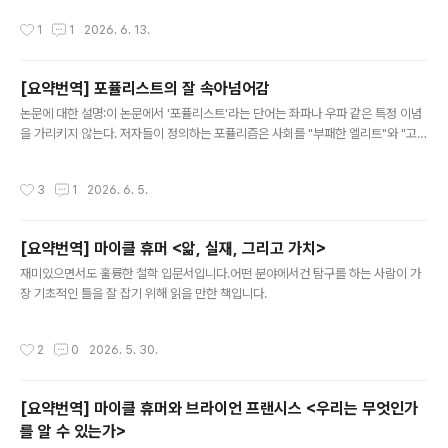
서 무정부주의라는 결론에 도달하는 과정 전체가 개념적으로 혼란스럽다는 점을 드
작성시간
1
1
2026. 6. 13.
러내는 데 있다. 프랭크프루트의 비판은 크게 여섯 단계로 구성된다. 우선 프랭크프
루트는 울프가 정당성 있는 정치적 권위의 가능성을 동시에 부정하면서도 긍정하고
있다고 지적한다. 울프는 한편으로 법적 정당성(de jure legitimacy)을 가진 정치
[요약번역] 포퓰리스트의 잘 속아넘어감
적 권위는 개념적으로 불가능하다고 주장한다. 그러나 다른 한편으로 그는 시민들의
글 내용
약속과 동의에 기초한 국가는 정당하다고..
논문에 대한 설명:이 논문에서 '포퓰리스트'라는 단어는 좌파나 우파 같은 특정 이념
을 가리키지 않는다. 저자들이 정의하는 포퓰리즘은 사회를 "부패한 엘리트"와 "고결
한 인민" 사이의 끝없는 싸움으로 바라보는 정치적 태도, 혹은 일종의 세계관이다. 그
런 의미에서 포퓰리즘은 보수주의나 자유주의, 사회주의처럼 체계적인 이념이라기
작성시간
3
1
2026. 6. 5.
보다는 정치 스펙트럼 어디에도 붙을 수 있는 "얇은 층의 이념"에 가깝다. 좌파 포퓰
리즘도, 우파 포퓰리즘도 존재할 수 있으며, 포퓰리즘의 본질은 특정 정책이 아니라
반엘리트주의와 인민 중심주의에 있다. 저자들은 이런 포퓰리스트 태도가 근거가 불
[요약번역] 마이클 휴머 <앎, 실재, 그리고 가치>
충분한 주장을 믿는 경향과 어떤 관계에 있는지를 파고든다.논문의 핵심 주장은 이것
글 내용
이다. 포퓰리스트들은 단순히 음모론을 더 잘 믿는 게 아니라, ..
재미있으면서도 훌륭한 철학 입문서입니다.어떤 분야에서건 탐구를 하는 사람이 가
장 기초적인 틀을 잘 잡기 위해 읽을 만한 책입니다.
작성시간
2
0
2026. 5. 30.
[요약번역] 마이클 휴머와 브라이언 프랜시스 <우리는 무엇인가
를 알 수 있는가>
글 내용