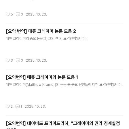
다. 이 글은 에 쓰인 이야기를 다른 틀로 담아낸 것이다. 인생의 적절한 습관을 파악하
서, 사유를 창의적으로 확장할 수 있는 사고의 기술을 제시
고 몸에 익히는 것은 여러가지 표현방식으로 제시될 때 더 잘 익힐 수 있기 때문이다.
한다. 즉, 개념의 분석과 사고의 도구를 통해 논증을 완성하
작성시간
5
0
2025. 10. 23.
2. 우화의 내용과 통상적으로 이야기되는 교훈의 타당성과 그 한계 이솝 우화로 잘
는 방법을 보여줄 것이다. 독자는 이 책을 통해 사고의 틀을
알려진 「토끼와 거북이」는 다음과 같은 이야기이다. 어느 날 토끼가 느릿느릿 걷는 거
점검하고..
북이를 보고 비웃으며 말했다. “거북아, 너는 왜 그렇게 느리게 기어 다니니? 나처럼
[요약 번역] 매튜 크레이머 논문 모음 2
다리가 빠르면 훨씬 멀리 금세 갈 텐데!” 그러자 거북이는 담담히 대답했다. “그렇다
글 내용
면 우리 한 번 달리기 시합을 해보자..
매튜 크레이머의 중요 논문과, 그의 책 의 요약번역입니다.
작성시간
3
0
2025. 10. 23.
[요약번역] 매튜 크레이머의 논문 모음 1
글 내용
매튜 크레이머(Matthew Kramer)의 논문 중 중요 문헌들에 대한 요약번역입니다.
작성시간
2
1
2025. 10. 23.
[요약번역] 데이비드 프라이드리히, "크레이머의 권리 경계설정