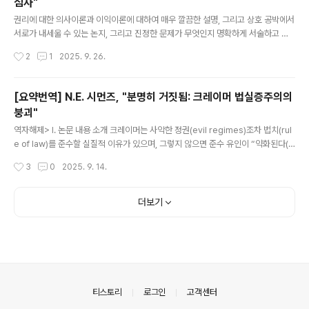
심사"
글 내용
권리에 대한 의사이론과 이익이론에 대하여 매우 깔끔한 설명, 그리고 상호 공박에서
서로가 내세울 수 있는 논지, 그리고 진정한 문제가 무엇인지 명확하게 서술하고 있
는 좋은 논문입니다.
작성시간
2
1
2025. 9. 26.
[요약번역] N.E. 시먼즈, "분명히 거짓됨: 크레이머 법실증주의의
붕괴"
글 내용
역자해제> I. 논문 내용 소개 크레이머는 사악한 정권(evil regimes)조차 법치(rul
e of law)를 준수할 실질적 이유가 있으며, 그렇지 않으면 준수 유인이 “약화된다(s
apped)”고 주장한다. 즉, 법을 어겨도 처벌받고, 법을 지켜도 처벌받으면 준수 동기
작성시간
3
0
2025. 9. 14.
가 줄어든다는 것이다.이에 대해 저자는 이러한 논변이 오해에 기초해 있다고 비판한
다. 왜냐하면 사악한 정권의 폭력은 법 준수 여부에 조건적으로 달려 있는 것이 아니
라, 준수와 무관하게 발생하는 경우가 일반적이기 때문이다. 따라서 준수에 따른 처
더보기
벌 위험은 단순히 “추가적인” 위험으로 작동하며, 그 자체가 준수 유인을 소멸시키지
는 않는다.이는 준수해도 처벌하는 경우가 상당히 있다고 해도(예를 들어 소급 입법
이 드물지 않다고 해도) 어떤 법을..
의안내
티스토리
로그인
고객센터