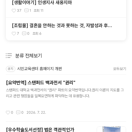
[생활이야기] 인생지사 새옹지마
37
1
조회
11
[조립물] 결혼을 안하는 것과 못하는 것, 자발성과 후견
주의
7
0
조회
6
분류 전체보기
주요 글 목록
시민교육센터 홈페이지 개편
모두보기
공지
[요약번역] 스탠퍼드 백과전서 "권리"
글 내용
스탠퍼드 대학교 백과전서의 "권리" 파트의 요약번역입니다.권리 이론의 지도를 그
리고 관련 쟁점들을 일목요연하게 파악하는 데 유용합니다.
작성시간
0
0
2026. 7. 22.
[우수학술도서선정] 법은 객관적인가