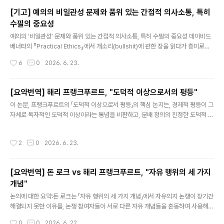
[기고] 예의의 비일관성 문제와 품위 있는 간접적 의사소통, 특히
수필의 중요성
글 내용
예의의 ‘비일관성’ 문제와 품위 있는 간접적 의사소통, 특히 수필의 중요성 데이비드
베너타의 『Practical Ethics』에서 개소리(bullshit)에 관한 장을 읽다가 흥미로운
지적을 접했다. 개소리를 하는 사람보다 그것이 개소리임을 지적하는 사람이 오히려
작성시간
6
0
2026. 6. 23.
더 예의에 어긋난다고 여겨지는 경우가 많다는 것이다. 베너타는 이것이 개소리에만
해당하는 현상이 아니라고 말한다. 예를 들어 어떤 사람이 대화 시간을 독점하고 있
다면 그것은 분명 예의에 어긋나는 행동이다. 그러나 그에게 "당신은 대화를 독점하
[요약번역] 해리 프랭크푸르트, "도덕적 이상으로서의 평등"
고 있습니다"라고 말하는 사람은 종종 그보다 더 예의에 어긋난 사람으로 평가된다.
글 내용
이 논문, 프랭크푸르트의 「도덕적 이상으로서 평등」의 핵심 논지는, 경제적 평등이 그
베너타는 이것을 ‘예의의 비일관성’(inconsistency of politeness)이라고 말한
자체로 독자적인 도덕적 이상이라는 통념을 비판하고, 분배 정의의 진정한 도덕적 기
다. 그리고 그런 비일관성..
준은 평등이 아니라 충분성(sufficiency)에 있다는 주장이다. 그의 견해에 따르면
도덕적으로 중요한 것은 모든 사람이 동일한 양의 경제적 자원을 소유하는 것이 아니
작성시간
2
0
2026. 6. 23.
라, 각자가 자신의 삶을 영위하는 데 충분한 것을 소유하는 것이다. 어떤 사람이 다른
사람보다 더 많은 부를 소유한다는 사실 자체는 아무런 도덕적 의의를 갖지 않는다.
도덕적으로 중요한 것은 어떤 사람이 자신의 삶을 만족스럽고 가치 있게 영위하기 위
[요약번역] 돈 로크 vs 해리 프랭크푸르트, "자유 행위의 세 가지
하여 필요한 수준에 미달하는가 여부이다. 따라서 평등주의가 문제 삼는 불평등은 실
개념"
제로는 대개 빈곤이나 결핍의 문제를 잘못 기술한..
글 내용
논의에 대한 요약:돈 로크는 「자유 행위의 세 가지 개념」에서 자유의지 논쟁이 장기간
해결되지 못한 이유를, 논쟁 참여자들이 서로 다른 자유 개념들을 혼동하여 사용해
왔기 때문이라고 진단한다. 그에 따르면 자유 행위에 관한 주요한 개념은 세 가지로
작성시간
0
0
2026. 6. 22.