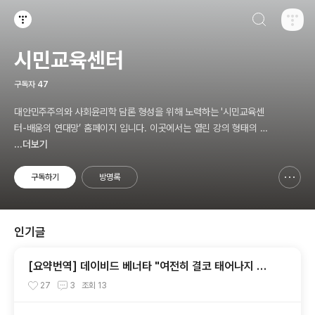
검색하기
티스토리
시민교육센터
구독자
47
대안민주주의와 사회윤리학 담론 형성을 위해 노력하는 '시민교육센
터-배움의 연대망’ 홈페이지 입니다. 이곳에서는 열린 강의 형태의 시
민교육을 준비하고 있습니다.
...더보기
구독하기
방명록
신고하기 레이어
열기
인기글
[요약번역] 데이비드 베너타 "여전히 결코 태어나지 않
는 것이 더 낫다: 내 비판자들에 대한 답변"
27
3
조회
13