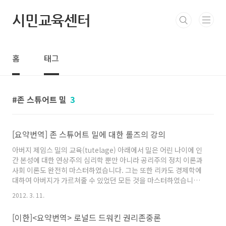
본문 바로가기
시민교육센터
홈
태그
존 스튜어트 밀
3
[요약번역] 존 스튜어트 밀에 대한 롤즈의 강의
아버지 제임스 밀의 교육(tutelage) 아래에서 밀은 어린 나이에 인
간 본성에 대한 연상주의 심리학 뿐만 아니라 공리주의 정치 이론과
사회 이론도 완전히 마스터하였습니다. 그는 또한 리카도 경제학에
대하여 아버지가 가르쳐줄 수 있었던 모든 것을 마스터하였습니다.
16살 때 밀은 이미 그 자신이 어마어마한(formidable)한 지적 인
2012. 3. 11.
물(intellectual figure)이 되었습니다. 존 롤즈와 존 스튜어트 밀의
만남은 그 자체로 대단한 지적 흥분을 일으키는 측면입니다. 롤즈는
[이한]<요약번역> 로널드 드워킨 권리존중론
밀을 공리주의자라면서 마구 까지 않습니다. 롤즈는 그런 식으로 고