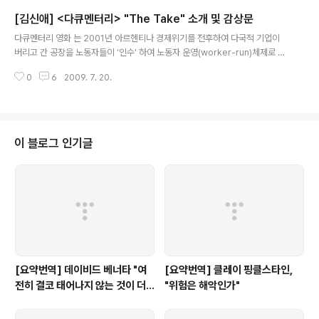
in the latest thinking on how social scientists work to address the
[김신애] <다큐멘터리> "The Take" 소개 및 감상문
critical problem..
글 내용
다큐멘터리 영화 는 2001년 아르헨티나 경제위기를 전후하여 다국적 기업이
버리고 간 공장을 노동자들이 ‘인수’ 하여 노동자 운영(worker-run)체제로 소
유권 구조자체를 전환하는 과정에 관한 이야기입니다. 캐나다 방송국(CBC) P
0
6
2009. 7. 20.
D 출신인 아비 루이스가 감독하고, 의 저자 나오미 클라인이 각본을 썼습니다.
영화는 텔레비전 토크쇼에 출연했다가 ‘당신이 세계화에 반대한다고 치자. 그렇
다면 대안은 뭔가?’ 라고 자꾸 말을 끊고 추궁하는 사회자 앞에서 할 말을 제대
로 못한 나오미 클라인이, 말을 끊고 할 말을 못하도록 한 사회자는 원망스럽지
만, ‘그들이 일리는 있다. 적들은 대안을 원한다. 우리도 그렇다.’ 라고 성찰하는
이 블로그 인기글
장면이 인상적입니다. 그리고는 제작진들이 라틴 아메리카에서 들리는 ‘소문’
을 추적..
[요약번역] 데이비드 베너타 "여
[요약번역] 클레이 핑클스타인,
전히 결코 태어나지 않는 것이 더
"위험은 해악인가"
낫다: 내 비판자들에 대한 답변"