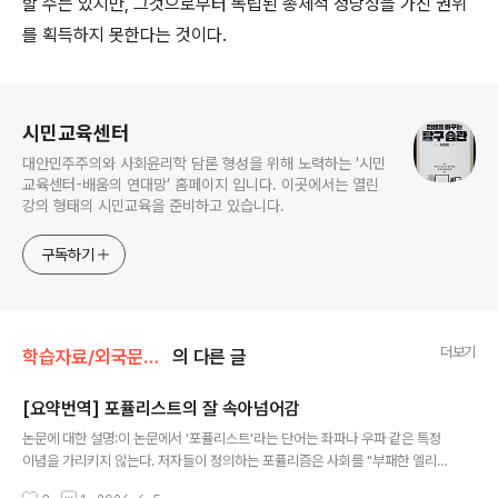
할 수는 있지만, 그것으로부터 독립된 총체적 정당성을 가진 권위
를 획득하지 못한다는 것이다.
로그 정보
시민교육센터
대안민주주의와 사회윤리학 담론 형성을 위해 노력하는 '시민
교육센터-배움의 연대망’ 홈페이지 입니다. 이곳에서는 열린
강의 형태의 시민교육을 준비하고 있습니다.
구독하기
더보기
학습자료/외국문헌소개
의 다른 글
[요약번역] 포퓰리스트의 잘 속아넘어감
글 내용
논문에 대한 설명:이 논문에서 '포퓰리스트'라는 단어는 좌파나 우파 같은 특정
이념을 가리키지 않는다. 저자들이 정의하는 포퓰리즘은 사회를 "부패한 엘리
트"와 "고결한 인민" 사이의 끝없는 싸움으로 바라보는 정치적 태도, 혹은 일종