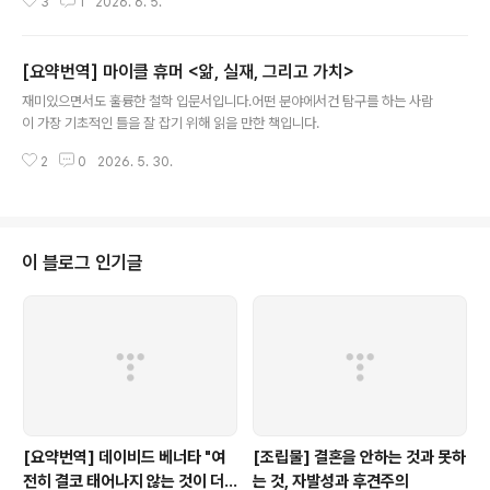
3
1
2026. 6. 5.
의 세계관이다. 그런 의미에서 포퓰리즘은 보수주의나 자유주의, 사회주의처럼
체계적인 이념이라기보다는 정치 스펙트럼 어디에도 붙을 수 있는 "얇은 층의
이념"에 가깝다. 좌파 포퓰리즘도, 우파 포퓰리즘도 존재할 수 있으며, 포퓰리즘
[요약번역] 마이클 휴머 <앎, 실재, 그리고 가치>
의 본질은 특정 정책이 아니라 반엘리트주의와 인민 중심주의에 있다. 저자들은
글 내용
이런 포퓰리스트 태도가 근거가 불충분한 주장을 믿는 경향과 어떤 관계에 있는
재미있으면서도 훌륭한 철학 입문서입니다.어떤 분야에서건 탐구를 하는 사람
지를 파고든다.논문의 핵심 주장은 이것이다. 포퓰리스트들은 단순히 음모론을
이 가장 기초적인 틀을 잘 잡기 위해 읽을 만한 책입니다.
더 잘 믿는 게 아니라, ..
2
0
2026. 5. 30.
이 블로그 인기글
[요약번역] 데이비드 베너타 "여
[조립물] 결혼을 안하는 것과 못하
전히 결코 태어나지 않는 것이 더
는 것, 자발성과 후견주의