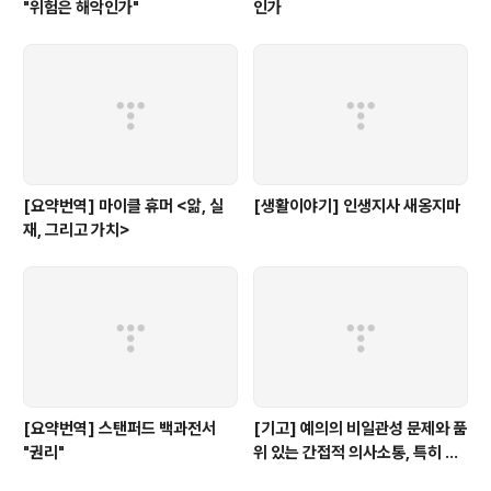
"위험은 해악인가"
인가
[요약번역] 마이클 휴머 <앎, 실
[생활이야기] 인생지사 새옹지마
재, 그리고 가치>
[요약번역] 스탠퍼드 백과전서
[기고] 예의의 비일관성 문제와 품
"권리"
위 있는 간접적 의사소통, 특히 수
필의 중요성