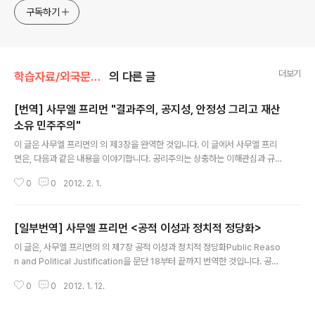
구독하기
더보기
학습자료/외국문헌소개
의 다른 글
[번역] 사무엘 프리먼 "결과주의, 공지성, 안정성 그리고 재산
소유 민주주의"
글 내용
이 글은 사무엘 프리먼의 의 제3장을 완역한 것입니다. 이 글에서 사무엘 프리
먼은, 다음과 같은 내용을 이야기합니다. 공리주의는 상충하는 이해관심과 규칙
들의 우선순위를 확립할 수 있는 능력이 있기 때문에 강력한 도덕관으로 여겨졌
0
0
2012. 2. 1.
다. 그런데 이 강점은 공리주의가 '행위의 결과를 고려하는' 결과주의이기 때문
에 갖고 있는 것이 아니다. 이 강점은 오로지, 공리주의가 "지배적 목적 domin
ant end"를 상정하고, 다른 목적과 가치들을 이 지배적 목적인 효용으로 환산
[일부번역] 사무엘 프리먼 <공적 이성과 정치적 정당화>
하여 계산할 수 있다고 보기 때문에 생기는 것이다. 그런데 많은 이론가들은 이
글 내용
강점의 연원을 엉터리로 파악한다. 즉, 칸트식의 의무론은 '비결과주의'이여서
이 글은, 사무엘 프리먼의 의 제7장 공적 이성과 정치적 정당화Public Reaso
결과도 생각하지 않고 무조건 행동만 똑바로 한다고 하고, 공리주의와 같은 '결
n and Political Justification을 문단 18부터 끝까지 번역한 것입니다. 공적
과주의'는 결..
이성은 대단히 중요한 개념인데도, 롤즈의 책이 난해한 까닭에 잘 이해되고 있
0
0
2012. 1. 12.
지 않습니다. 저는 공적 이성이라는 개념이 실제로 한국 사회의 헌법 논쟁에서
중요하게 활용될 수 있으리라고 생각합니다. (특히 과잉금지 원칙의 '목적의 정