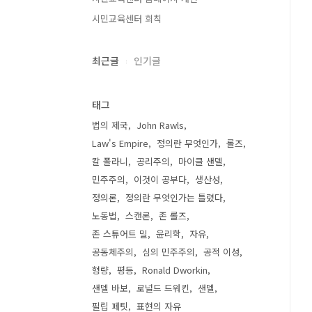
시민교육센터 회칙
최근글
인기글
태그
법의 제국
John Rawls
Law's Empire
정의란 무엇인가
롤즈
칼 폴라니
공리주의
마이클 샌델
민주주의
이것이 공부다
생산성
정의론
정의란 무엇인가는 틀렸다
노동법
스캔론
존 롤즈
존 스튜어트 밀
윤리학
자유
공동체주의
심의 민주주의
공적 이성
형량
평등
Ronald Dworkin
샌델 바보
로널드 드워킨
샌델
필립 페팃
표현의 자유