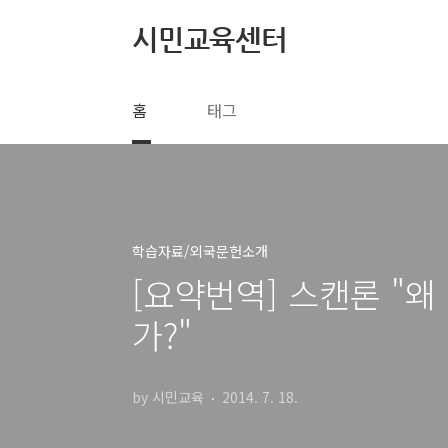
본문 바로가기
시민교육센터
홈
태그
학습자료/외국문헌소개
[요약번역] 스캔론 "
가?"
by 시민교육
2014. 7. 18.