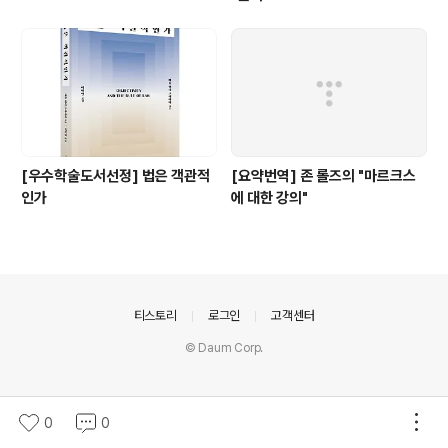
[우수학술도서선정] 법은 객관적
[요약번역] 존 롤즈의 "마르크스
인가
에 대한 강의"
의안내
티스토리
로그인
고객센터
© Daum Corp.
0
0