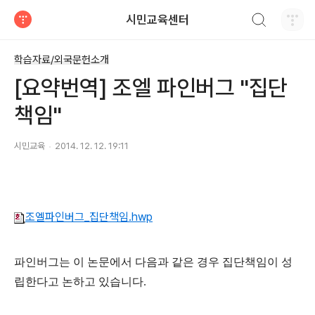
검색하기
시민교육센터
티스토리
학습자료/외국문헌소개
[요약번역] 조엘 파인버그 "집단
책임"
시민교육
2014. 12. 12. 19:11
조엘파인버그_집단책임.hwp
파인버그는 이 논문에서 다음과 같은 경우 집단책임이 성
립한다고 논하고 있습니다.