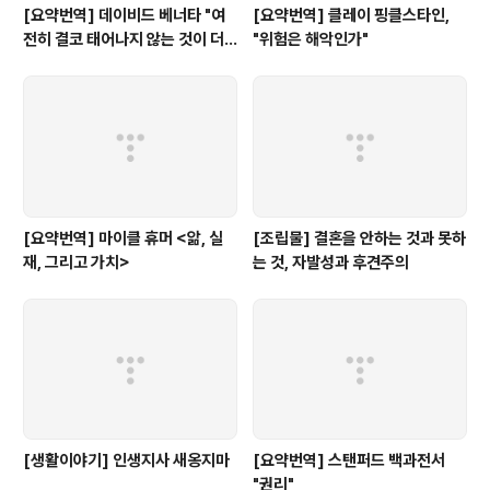
[요약번역] 데이비드 베너타 "여
[요약번역] 클레이 핑클스타인,
전히 결코 태어나지 않는 것이 더
"위험은 해악인가"
낫다: 내 비판자들에 대한 답변"
[요약번역] 마이클 휴머 <앎, 실
[조립물] 결혼을 안하는 것과 못하
재, 그리고 가치>
는 것, 자발성과 후견주의
[생활이야기] 인생지사 새옹지마
[요약번역] 스탠퍼드 백과전서
"권리"