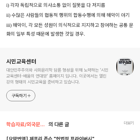
각자 독립적으로 의사소통 없이 잘못을 다 저지름
i)
수많은 사람들의 협동적 행위의 합동수행에 의해 해악이 야기
ii)
해악이
각 모든 성원이 의식적으로 지지하고 참여하는 공통 문
iii)
,
화의 일부 특성 때문에 발생한 것일 경우
.
로그 정보
시민교육센터
대안민주주의와 사회윤리학 담론 형성을 위해 노력하는 '시민
교육센터-배움의 연대망’ 홈페이지 입니다. 이곳에서는 열린
강의 형태의 시민교육을 준비하고 있습니다.
구독하기
더보기
학습자료/외국문헌소개
의 다른 글
[요약번역] 제프리 존슨 "헌법적 프라이버시"