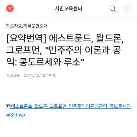
검색하기
시민교육센터
티스토리
학습자료/외국문헌소개
[요약번역] 에스트룬드, 왈드론,
그로프먼, "민주주의 이론과 공
익: 콩도르세와 루소"
시민교육
2014. 12. 12. 19:15
에스트룬트_왈드론_그로프먼_민주주의이론과공익_콩도르세와
루소.hwp