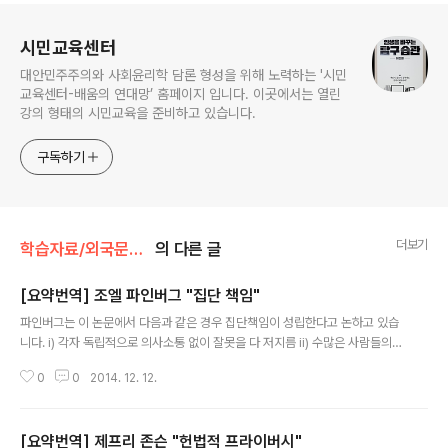
로그 정보
시민교육센터
대안민주주의와 사회윤리학 담론 형성을 위해 노력하는 '시민
교육센터-배움의 연대망’ 홈페이지 입니다. 이곳에서는 열린
강의 형태의 시민교육을 준비하고 있습니다.
구독하기
더보기
학습자료/외국문헌소개
의 다른 글
[요약번역] 조엘 파인버그 "집단 책임"
글 내용
파인버그는 이 논문에서 다음과 같은 경우 집단책임이 성립한다고 논하고 있습
니다. i) 각자 독립적으로 의사소통 없이 잘못을 다 저지름 ii) 수많은 사람들의
협동적 행위의 합동수행에 의해 해악이 야기 iii) 해악이, 각 모든 성원이 의식적
0
0
2014. 12. 12.
으로 지지하고 참여하는 공통 문화의 일부 특성 때문에 발생한 것일 경우.
[요약번역] 제프리 존슨 "헌법적 프라이버시"