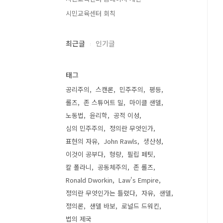
시민교육센터 회칙
최근글
인기글
태그
공리주의
스캔론
민주주의
평등
롤즈
존 스튜어트 밀
마이클 샌델
노동법
윤리학
공적 이성
심의 민주주의
정의란 무엇인가
표현의 자유
John Rawls
생산성
이것이 공부다
형량
필립 페팃
칼 폴라니
공동체주의
존 롤즈
Ronald Dworkin
Law's Empire
정의란 무엇인가는 틀렸다
자유
샌델
정의론
샌델 바보
로널드 드워킨
법의 제국