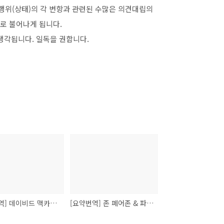
, 행위(상태)의 각 변항과 관련된 수많은 의견대립의
로 불어나게 됩니다.
생각됩니다. 일독을 권합니다.
[요약번역] 데이비드 맥카시, "권리, 설명, 그리고 위험"
[요약번역] 존 페어존 & 파스퀄 파스퀴노 "예외상황의 법: 비상권력의 유형학"