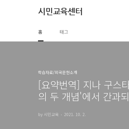
본문 바로가기
시민교육센터
홈
태그
학습자료/외국문헌소개
[요약번역] 지나 구스
의 두 개념'에서 간과
by 시민교육
2021. 10. 2.