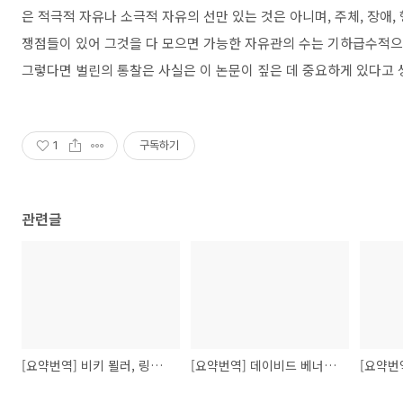
은 적극적 자유나 소극적 자유의 선만 있는 것은 아니며, 주체, 장애
쟁점들이 있어 그것을 다 모으면 가능한 자유관의 수는 기하급수적으
그렇다면 벌린의 통찰은 사실은 이 논문이 짚은 데 중요하게 있다고 
1
구독하기
관련글
[요약번역] 비키 묄러, 링비 페데르센, "자신 또는 타인에 대한 해악: 중심적인 비후견주의적 논증에 관하여"
[요약번역] 데이비드 베너타, "출산의 허용성" 외 1