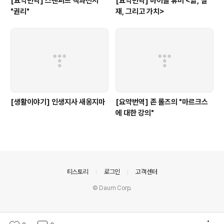
[요약번역] 스탠퍼드 백과전서
[요약번역] 마이클 휴머 <앎, 실
"권리"
재, 그리고 가치>
[생활이야기] 인생지사 새옹지마
[요약번역] 존 롤즈의 "마르크스
에 대한 강의"
의안내
티스토리
로그인
고객센터
© Daum Corp.