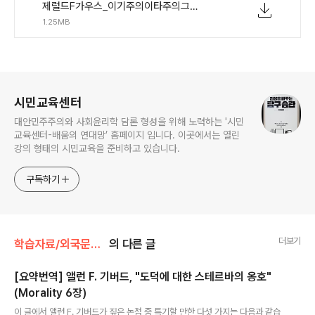
제럴드F가우스_이기주의이타주의그리고우리의협동적사회질서_Morality7장.hwp
1.25MB
로그 정보
시민교육센터
대안민주주의와 사회윤리학 담론 형성을 위해 노력하는 '시민
교육센터-배움의 연대망’ 홈페이지 입니다. 이곳에서는 열린
강의 형태의 시민교육을 준비하고 있습니다.
구독하기
더보기
학습자료/외국문헌소개
의 다른 글
[요약번역] 앨런 F. 기버드, "도덕에 대한 스테르바의 옹호"
(Morality 6장)
글 내용
이 글에서 앨런 F. 기버드가 짚은 논점 중 특기할 만한 다섯 가지는 다음과 같습