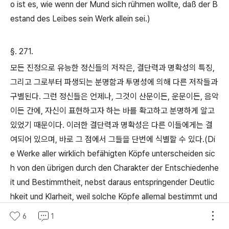
o ist es, wie wenn der Mund sich rühmen wollte, daß der B
estand des Leibes sein Werk allein sei.)
§. 271.
모든 진정으로 유능한 정신들의 저작은
,
결단력과 명확성의 특징
,
그리고 그로부터 파생되는 분명함과 투명성에 의해 다른 저작들과
구별된다
.
그런 정신들은 언제나
,
그것이 산문이든
,
운문이든
,
음악
이든 간에
,
자신이 표현하고자 하는 바를 확고하고 분명하게 알고
있었기 때문이다
.
이러한 결단력과 명확성은 다른 이들에게는 결
여되어 있으며
,
바로 그 점에서 그들을 단번에 식별할 수 있다
.(Di
e Werke aller wirklich befähigten Köpfe unterscheiden sic
h von den übrigen durch den Charakter der Entschiedenhe
it und Bestimmtheit, nebst daraus entspringender Deutlic
hkeit und Klarheit, weil solche Köpfe allemal bestimmt und
deutlich wußten was sie ausdrücken wollten,
—
es mag nu
6
1
n in Prosa, in Versen, oder in Tönen gewesen seyn. Diese