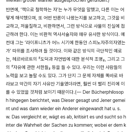
Werken großer Männer ausgesprochen gefunden.)
반면에
, ‘
책으로 철학하는 자
’
는 누가 무엇을 말했고
,
다른 이는 어
떻게 해석했으며
,
또 어떤 반론이 나왔는지를 보고하고
,
그것을 비
교하고
,
저울질하고
,
비판하면서
,
그런 방식으로 사물의 진실에 접
근하려 한다
.
이는 비판적 역사서술자와 매우 유사한 방식이다
.
예
컨대 그는
‘
라이프니츠가 어느 시기에 한동안 스피노자주의자였는
가
’
따위를 조사하려 들 것이다
.
이와 같은 방식의 극단적인 예로
는
,
헤르바르트의
『
도덕과 자연법에 대한 분석적 조명
』
,
그리고 그
의
『
자유에 관한 서한들
』
등을 들 수 있다
.
우리는 이런 사람들의
노력을 보고 놀랄 수도 있다
.
그가 단지 그 문제 자체를 똑바로 바
라보고 약간의 자기 사유만 기울였더라면
,
훨씬 더 빨리 진리에 이
를 수 있었을 것처럼 보이기 때문이다
.(
—
Der Bücherphilosop
h hingegen berichtet, was Dieser gesagt und Jener gemei
nt und was dann wieder ein Anderer eingewandt hat u. s.
w. Das vergleicht er, wägt es ab, kritisirt es und sucht so h
inter die Wahrheit der Sachen zu kommen; wobei er dem k