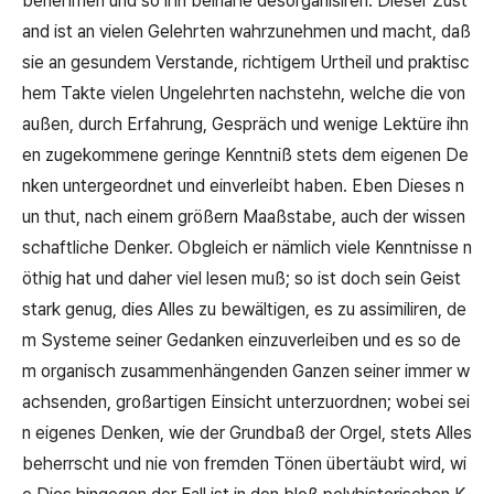
benehmen und so ihn beinahe desorganisiren. Dieser Zust
and ist an vielen Gelehrten wahrzunehmen und macht, daß
sie an gesundem Verstande, richtigem Urtheil und praktisc
hem Takte vielen Ungelehrten nachstehn, welche die von
außen, durch Erfahrung, Gespräch und wenige Lektüre ihn
en zugekommene geringe Kenntniß stets dem eigenen De
nken untergeordnet und einverleibt haben. Eben Dieses n
un thut, nach einem größern Maaßstabe, auch der wissen
schaftliche Denker. Obgleich er nämlich viele Kenntnisse n
öthig hat und daher viel lesen muß; so ist doch sein Geist
stark genug, dies Alles zu bewältigen, es zu assimiliren, de
m Systeme seiner Gedanken einzuverleiben und es so de
m organisch zusammenhängenden Ganzen seiner immer w
achsenden, großartigen Einsicht unterzuordnen; wobei sei
n eigenes Denken, wie der Grundbaß der Orgel, stets Alles
beherrscht und nie von fremden Tönen übertäubt wird, wi