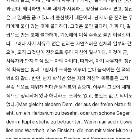
기계와 같고
,
이에 반해 자기 사유자의 체계는 살아서 태어난 인간
과 같다
.
왜냐하면
,
외부 세계가 사유하는 정신을 수태시켰고
,
정신
은 그 열매를 품고 있다가 출산했기 때문이다
.
단지 배운 진리는 우
리에게 붙어 있는 것에 불과하다
.
그것은 붙인 팔다리
,
가짜 이
,
밀
랍으로 만든 코에 불과하며
,
기껏해야 이식 수술로 붙인 이물질이
다
.
그러나 자기 사유로 얻은 진리는 자연스러운 신체의 일부와 같
으며
,
오직 그것만이 진정으로 우리 자신의 일부이다
.
이것이 곧
,
사유자와 단지 학식 있는 자의 차이다
.
따라서
,
자기 사유자의 정신
적 획득물은 빛과 그림자가 조화를 이루며 살아 움직이는 한 폭의
명화와 같다
.
반면
,
단지 학식만 있는 자의 정신적 획득물은 그저
온갖 색으로 채워진 커다란 팔레트와 같으며
,
아무리 그것이 체계
적으로 정리되어 있다 하더라도
,
조화도 없고
,
통일도 없고
,
의미도
없다
.(Man gleicht alsdann Dem, der aus der freien Natur fli
eht, um ein Herbarium zu besehn, oder um schöne Gegen
den im Kupferstiche zu betrachten. Wenn man auch biswe
ilen eine Wahrheit, eine Einsicht, die man mit vieler Mühe u