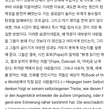
정신은 자기 성향과 현재의 정서 상태에 부합하는 방식으로 그로
부터 사유를 이끌어낸다
.
이러한 이유로
,
과도한 독서는 정신의 탄
력성을 완전히 빼앗는다
.
이는 끊임없이 눌리는 무게가 용수철의
탄성을 없애버리는 것과 같다
.
그리고 자기 생각을 전혀 갖지 않으
려면
,
자유 시간이 생길 때마다 즉시 책을 집어 드는 것이 가장 확
실한 방법이다
.
이러한 습관이야말로
,
왜 학문이 대부분의 사람들
을 그들이 본래 지닌 것보다 더 정신없고 어리석게 만드는지
,
그리
고 그들의 글쓰기가 아무런 성과도 거두지 못하게 되는지를 설명
해 준다
.
그들은 결국
,
시인 포프
(Pope)
의 말처럼
“
평생 읽기만 하
고
,
결코 읽히지 못하는 자들
”(Pope, Dunciad. III, 194)
로 남게
된다
.
학자란 책에서 읽은 사람들이다
.
그러나 사유자
,
천재
,
세계
를 밝히는 자들
,
인류를 전진시키는 자들은 세상의 책
(Book of th
e World)
에서 직접 읽은 사람들이다
.(
—
Hingegen beim Selbst
denken folgt er seinem selbsteigenen Triebe, wie diesen f
ür den Augenblick entweder die äußere Umgebung, oder ir
gend eine Erinnerung näher bestimmt hat. Die anschaulich