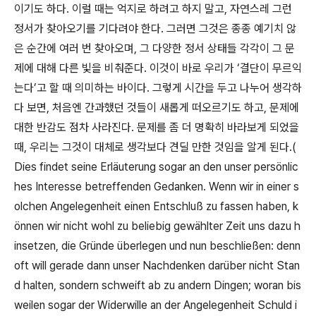
이기도 하다
.
이럴 때는 억지로 하려고 하지 말고
,
자연스레 그런
정서가 찾아오기를 기다려야 한다
.
그러면 그것은 종종 예기치 않
은 순간에 여러 번 찾아오며
,
그 다양한 정서 상태들 각각이 그 문
제에 대해 다른 빛을 비춰준다
.
이것이 바로 우리가
‘
결단이 무르익
는다
’
고 할 때 의미하는 바이다
.
그렇게 시간을 두고 나누어 생각하
다 보면
,
처음엔 간과했던 것들이 새롭게 떠오르기도 하고
,
문제에
대한 반감도 점차 사라진다
.
문제를 좀 더 명확히 바라보게 되었을
때
,
우리는 그것이 대체로 생각보다 견딜 만한 것임을 알게 된다
.(
Dies findet seine Erläuterung sogar an den unser persönlic
hes Interesse betreffenden Gedanken. Wenn wir in einer s
olchen Angelegenheit einen Entschluß zu fassen haben, k
önnen wir nicht wohl zu beliebig gewählter Zeit uns dazu h
insetzen, die Gründe überlegen und nun beschließen: denn
oft will gerade dann unser Nachdenken darüber nicht Stan
d halten, sondern schweift ab zu andern Dingen; woran bis
weilen sogar der Widerwille an der Angelegenheit Schuld i