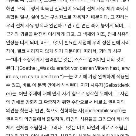
사유로 획득했다면
,
그것은 백 배
,
천 배 더 큰 가치를 가진다
.
왜냐
하면
,
오직 그렇게 획득된 진리만이 우리의 전체 사유 체계 속에서
통합된 일부
,
살아 있는 구성원소로 작용하기 때문이다
.
그 진리는
우리 전체 사유 방식과 완전하고 견고한 연관 속에 놓이게 되며
,
그
근거와 귀결을 완전히 이해하게 되고
,
그 색채와 어조
,
전체 사유의
인장을 띠게 되며
,
바로 그것이 필요한 시점에 우리 정신 안에 자리
잡아
,
결코 사라지지 않게 되기 때문이다
.
따라서
,
괴테의 시구
―
“
네가 조상에게서 물려받은 것은
,
스스로 얻어야만 너의 것이
된다
.”(Goethe: „Was du ererbt von deinen Vätern hast, erw
irb es, um es zu besitzen.“)
―
는 여기에 가장 완벽하게 적용될
수 있고
,
바로 이 문맥 안에서 해석된다
.
자기 사유자
(Selbstdenk
er)
는
,
어떤 주제에 대해 먼저 자기 힘으로 생각한 뒤에야
,
그 자신
의 견해를 강화하고 확증하기 위한 수단으로서 비로소 권위자의
의견을 찾는다
.
반면
,
책으로 철학하는 자
(bücherphilosoph)
는
권위자의 의견들에서 출발하며
,
타인의 사유들을 그러모아 하나의
체계 전체를 조립한다
.
그러나 그것은 마치 타인의 재료로 조립된