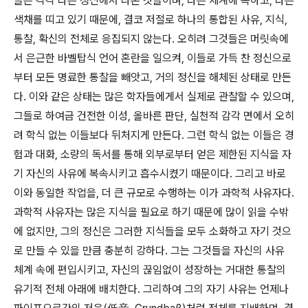
들은 각각 다른 정신에서 나온 것들이며
,
다른 체계에 속하고
,
다른
색채를 띠고 있기 때문에
,
결코 저절로 하나의 통합된 사유
,
지식
,
통찰
,
확신의 전체로 응집되지 않는다
.
오히려 그것들은 머릿속에
서 은근한 바벨탑식 언어 혼란을 일으켜
,
이들로 가득 찬 정신으로
부터 모든 명료한 통찰을 빼앗고
,
거의 정신을 해체된 상태로 만든
다
.
이와 같은 상태는 많은 학자들에게서 실제로 관찰할 수 있으며
,
그들로 하여금 건전한 이성
,
올바른 판단
,
실천적 감각 면에서 오히
려 학식 없는 이들보다 뒤처지게 만든다
.
그런 학식 없는 이들은 경
험과 대화
,
소량의 독서를 통해 외부로부터 얻은 제한된 지식을 자
기 자신의 사유에 복속시키고 흡수시켰기 때문이다
.
그리고 바로
이와 동일한 작업을
,
더 큰 규모로 수행하는 이가 과학적 사유자다
.
과학적 사유자는 많은 지식을 필요로 하기 때문에 많이 읽을 수밖
에 없지만
,
그의 정신은 그러한 지식들을 모두 소화하고 자기 것으
로 만들 수 있을 만큼 충분히 강하다
.
그는 그것들을 자신의 사유
체계 속에 편입시키고
,
자신의 끊임없이 성장하는 거대한 통찰의
유기적 전체 아래에 배치한다
.
그리하여 그의 자기 사유는 언제나