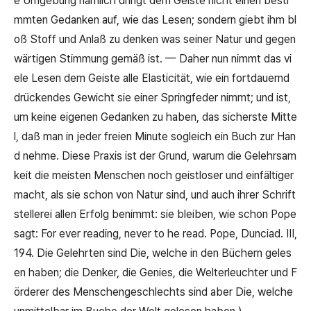
e Umgebung nämlich dringt dem Geiste nicht einen besti
mmten Gedanken auf, wie das Lesen; sondern giebt ihm bl
oß Stoff und Anlaß zu denken was seiner Natur und gegen
wärtigen Stimmung gemäß ist.
—
Daher nun nimmt das vi
ele Lesen dem Geiste alle Elasticität, wie ein fortdauernd
drückendes Gewicht sie einer Springfeder nimmt; und ist,
um keine eigenen Gedanken zu haben, das sicherste Mitte
l, daß man in jeder freien Minute sogleich ein Buch zur Han
d nehme. Diese Praxis ist der Grund, warum die Gelehrsam
keit die meisten Menschen noch geistloser und einfältiger
macht, als sie schon von Natur sind, und auch ihrer Schrift
stellerei allen Erfolg benimmt: sie bleiben, wie schon Pope
sagt:
For ever reading, never to he read.
Pope, Dunciad. III,
194. Die Gelehrten sind Die, welche in den Büchern geles
en haben; die Denker, die Genies, die Welterleuchter und F
örderer des Menschengeschlechts sind aber Die, welche