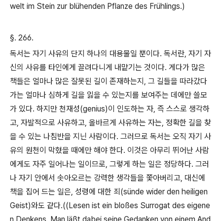
welt im Stein zur blühenden Pflanze des Frühlings.)
§. 266.
독서는 자기 사유의 단지 하나의 대용물일 뿐이다
.
독서란
,
자기 자
신의 사유를 타인에게 끌려다니게 내맡기는 것이다
.
게다가 많은
책들은 얼마나 많은 잘못된 길이 존재하는지
,
그 길들을 따라갔다
가는 얼마나 심하게 길을 잃을 수 있는지를 보여주는 데에만 쓸모
가 있다
.
하지만 천재성
(genius)
이 인도하는 자
,
즉 스스로 생각하
고
,
자발적으로 사유하고
,
올바르게 사유하는 자는
,
정확한 길을 찾
을 수 있는 나침반을 지닌 사람이다
.
그러므로 독서는 오직 자기 사
유의 원천이 막혔을 때에만 해야 한다
.
이것은 아무리 뛰어난 사람
에게도 자주 일어나는 일이므로
,
그렇게 하는 일은 정당하다
.
그러
나 자기 안에서 솟아오르는 강력한 생각들을 쫓아버리고
,
대신에
책을 집어 드는 일은
,
성령에 대한 죄
(sünde wider den heiligen
Geist)
와도 같다
.((Lesen ist ein bloßes Surrogat des eigene
n Denkens. Man läßt dabei seine Gedanken von einem And