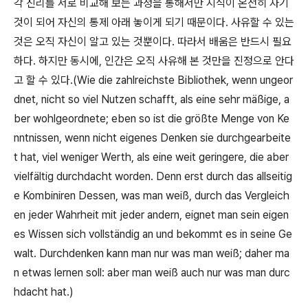
각 진리를 서로 비교해 보는 과정을 통해서만 지식이 온전히 자기
것이 되어 자신의 통제 아래 놓이게 되기 때문이다
.
사유할 수 있는
것은 오직 자신이 알고 있는 것뿐이다
.
따라서 배움은 반드시 필요
하다
.
하지만 동시에
,
인간은 오직 사유해 본 것만을 진정으로 안다
고 할 수 있다
.(Wie die zahlreichste Bibliothek, wenn ungeor
dnet, nicht so viel Nutzen schafft, als eine sehr mäßige, a
ber wohlgeordnete; eben so ist die größte Menge von Ke
nntnissen, wenn nicht eigenes Denken sie durchgearbeite
t hat, viel weniger Werth, als eine weit geringere, die aber
vielfältig durchdacht worden. Denn erst durch das allseitig
e Kombiniren Dessen, was man weiß, durch das Vergleich
en jeder Wahrheit mit jeder andern, eignet man sein eigen
es Wissen sich vollständig an und bekommt es in seine Ge
walt. Durchdenken kann man nur was man weiß; daher ma
n etwas lernen soll: aber man weiß auch nur was man durc
hdacht hat.)