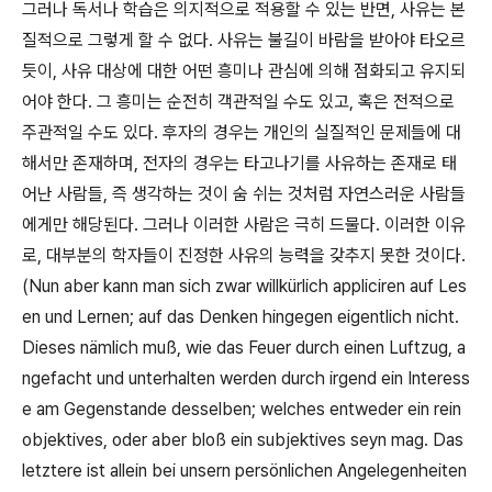
그러나 독서나 학습은 의지적으로 적용할 수 있는 반면
,
사유는 본
질적으로 그렇게 할 수 없다
.
사유는 불길이 바람을 받아야 타오르
듯이
,
사유 대상에 대한 어떤 흥미나 관심에 의해 점화되고 유지되
어야 한다
.
그 흥미는 순전히 객관적일 수도 있고
,
혹은 전적으로
주관적일 수도 있다
.
후자의 경우는 개인의 실질적인 문제들에 대
해서만 존재하며
,
전자의 경우는 타고나기를 사유하는 존재로 태
어난 사람들
,
즉 생각하는 것이 숨 쉬는 것처럼 자연스러운 사람들
에게만 해당된다
.
그러나 이러한 사람은 극히 드물다
.
이러한 이유
로
,
대부분의 학자들이 진정한 사유의 능력을 갖추지 못한 것이다
.
(Nun aber kann man sich zwar willkürlich appliciren auf Les
en und Lernen; auf das Denken hingegen eigentlich nicht.
Dieses nämlich muß, wie das Feuer durch einen Luftzug, a
ngefacht und unterhalten werden durch irgend ein Interess
e am Gegenstande desselben; welches entweder ein rein
objektives, oder aber bloß ein subjektives seyn mag. Das
letztere ist allein bei unsern persönlichen Angelegenheiten