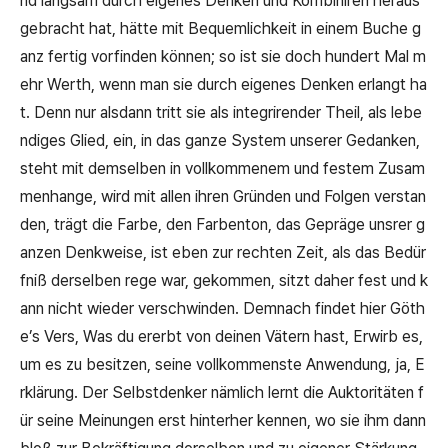
nd langsam durch eigenes Denken und Kombiniren heraus
gebracht hat, hätte mit Bequemlichkeit in einem Buche g
anz fertig vorfinden können; so ist sie doch hundert Mal m
ehr Werth, wenn man sie durch eigenes Denken erlangt ha
t. Denn nur alsdann tritt sie als integrirender Theil, als lebe
ndiges Glied, ein, in das ganze System unserer Gedanken,
steht mit demselben in vollkommenem und festem Zusam
menhange, wird mit allen ihren Gründen und Folgen verstan
den, trägt die Farbe, den Farbenton, das Gepräge unsrer g
anzen Denkweise, ist eben zur rechten Zeit, als das Bedür
fniß derselben rege war, gekommen, sitzt daher fest und k
ann nicht wieder verschwinden. Demnach findet hier Göth
e’s Vers,
Was du ererbt von deinen Vätern hast, Erwirb es,
um es zu besitzen,
seine vollkommenste Anwendung, ja, E
rklärung. Der Selbstdenker nämlich lernt die Auktoritäten f
ür seine Meinungen erst hinterher kennen, wo sie ihm dann