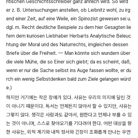
ritischen Geschichtsschreiber ganz ähnlich wird. So wird
er z. B. Untersuchungen anstellen, ob Leibnitz wohl, zu irg
end einer Zeit, auf eine Weile, ein Spinozist gewesen sei u.
dgl. m. Recht deutliche Beispiele zu dem hier Gesagten lie
fern dem kuriosen Liebhaber Herbarts Analytische Beleuc
htung der Moral und des Naturrechts, imgleichen dessen
Briefe über die Freiheit.
—
Man könnte sich wundern über
die viele Mühe, die so Einer sich giebt; da es scheint, daß,
wenn er nur die Sache selbst ins Auge fassen wollte, er du
rch ein wenig Selbstdenken bald zum Ziele gelangen würd
e.)
하지만 거기에는 작은 장애가 있다
.
사유는 우리의 의지에 달린 것
이 아니기 때문이다
.
독서는 언제든지 앉아서 할 수 있지만
,
사유는
그렇지 않다
.
생각은 사람과도 같아서
,
원한다고 언제나 부를 수 있
는 것이 아니며
,
스스로 찾아오기를 기다려야 한다
.
어떤 대상을 향
한 사유는
,
외적 계기와 내적 정서와 긴장이 조화롭게 만나는 우연