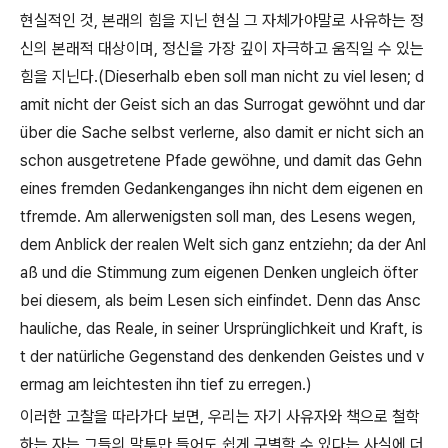
현실적인 것
,
본래의 힘을 지닌 현실 그 자체가야말로 사유하는 정
신의 본래적 대상이며
,
정신을 가장 깊이 자극하고 움직일 수 있는
힘을 지닌다
.(Dieserhalb eben soll man nicht zu viel lesen; d
amit nicht der Geist sich an das Surrogat gewöhnt und dar
über die Sache selbst verlerne, also damit er nicht sich an
schon ausgetretene Pfade gewöhne, und damit das Gehn
eines fremden Gedankenganges ihn nicht dem eigenen en
tfremde. Am allerwenigsten soll man, des Lesens wegen,
dem Anblick der realen Welt sich ganz entziehn; da der Anl
aß und die Stimmung zum eigenen Denken ungleich öfter
bei diesem, als beim Lesen sich einfindet. Denn das Ansc
hauliche, das Reale, in seiner Ursprünglichkeit und Kraft, is
t der natürliche Gegenstand des denkenden Geistes und v
ermag am leichtesten ihn tief zu erregen.)
이러한 고찰을 따라가다 보면
,
우리는 자기 사유자와 책으로 철학
하는 자는 그들의 말투만 들어도 쉽게 구별할 수 있다는 사실에 더