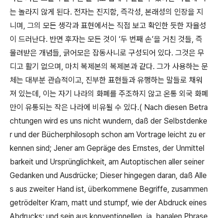
는 놀라지 않게 된다
.
전자는 진지함
,
즉각성
,
본래성의 인장을 지
니며
,
그의 모든 생각과 표현에서는 직접 보고 확인한 듯한 자율성
이 드러난다
.
반면 후자는 모든 것이
‘
두 번째 손
’
을 거친 것들
,
즉
물려받은 개념들
,
긁어모은 잡동사니로 구성되어 있다
.
그것은 무
디고 활기 없으며
,
마치 복제본의 복제본과 같다
.
그가 사용하는 문
체는 대부분 관습적이고
,
진부한 표현들과 유행하는 말들로 채워
져 있는데
,
이는 자기 나라의 화폐를 주조하지 않고 온통 외국 화폐
만이 유통되는 작은 나라에 비유될 수 있다
.( Nach diesen Betra
chtungen wird es uns nicht wundern, daß der Selbstdenke
r und der Bücherphilosoph schon am Vortrage leicht zu er
kennen sind; Jener am Gepräge des Ernstes, der Unmittel
barkeit und Ursprünglichkeit, am Autoptischen aller seiner
Gedanken und Ausdrücke; Dieser hingegen daran, daß Alle
s aus zweiter Hand ist, überkommene Begriffe, zusammen
getrödelter Kram, matt und stumpf, wie der Abdruck eines
Abdrucks; und sein aus konventionellen, ja, banalen Phrase