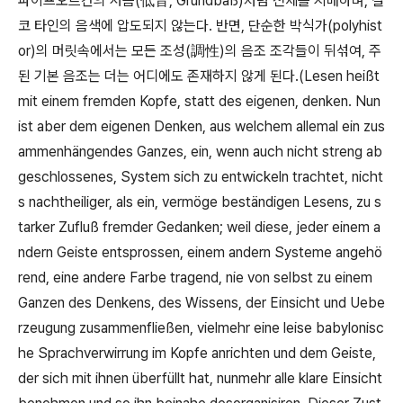
파이프오르간의 저음
(
低音
, Grundbaß)
처럼 전체를 지배하며
,
결
코 타인의 음색에 압도되지 않는다
.
반면
,
단순한 박식가
(polyhist
or)
의 머릿속에서는 모든 조성
(
調性
)
의 음조 조각들이 뒤섞여
,
주
된 기본 음조는 더는 어디에도 존재하지 않게 된다
.(Lesen heißt
mit einem fremden Kopfe, statt des eigenen, denken. Nun
ist aber dem eigenen Denken, aus welchem allemal ein zus
ammenhängendes Ganzes, ein, wenn auch nicht streng ab
geschlossenes, System sich zu entwickeln trachtet, nicht
s nachtheiliger, als ein, vermöge beständigen Lesens, zu s
tarker Zufluß fremder Gedanken; weil diese, jeder einem a
ndern Geiste entsprossen, einem andern Systeme angehö
rend, eine andere Farbe tragend, nie von selbst zu einem
Ganzen des Denkens, des Wissens, der Einsicht und Uebe
rzeugung zusammenfließen, vielmehr eine leise babylonisc
he Sprachverwirrung im Kopfe anrichten und dem Geiste,
der sich mit ihnen überfüllt hat, nunmehr alle klare Einsicht