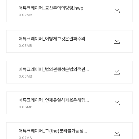
매튜크레이머_공산주의의망령.hwp
0.09MB
매튜크레이머_어떻게그것은결과주의에대한논박이아닌가.hwp
0.05MB
매튜크레이머_법의관행성은법의객관성과일관되는가.hwp
0.03MB
매튜크레이머_언제유일하게옳은해답이존재하지않는가.hwp
0.08MB
매튜크레이머_그(the)분리불가능성논제같은것은없다.hwp
0.07MB