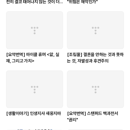
전히 결코 태어나지 않는 것이 더
"위험은 해악인가"
낫다: 내 비판자들에 대한 답변"
[요약번역] 마이클 휴머 <앎, 실
[조립물] 결혼을 안하는 것과 못하
재, 그리고 가치>
는 것, 자발성과 후견주의
[생활이야기] 인생지사 새옹지마
[요약번역] 스탠퍼드 백과전서
"권리"