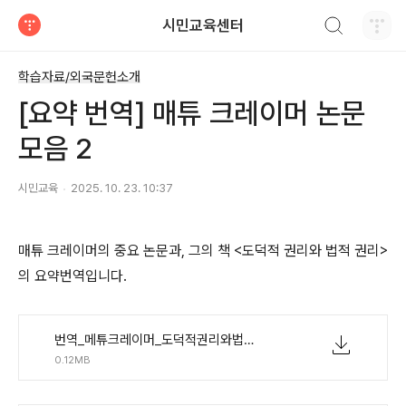
검색하기
시민교육센터
티스토리
학습자료/외국문헌소개
[요약 번역] 매튜 크레이머 논문
모음 2
시민교육
2025. 10. 23. 10:37
매튜 크레이머의 중요 논문과, 그의 책 <도덕적 권리와 법적 권리>
의 요약번역입니다.
번역_메튜크레이머_도덕적권리와법적권리.hwp
0.12MB