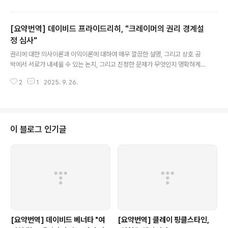
[요약번역] 데이비드 프라이드리히, "크레이머의 권리 경계설
정 심사"
글 내용
권리에 대한 의사이론과 이익이론에 대하여 매우 깔끔한 설명, 그리고 상호 공
박에서 서로가 내세울 수 있는 논지, 그리고 진정한 문제가 무엇인지 명확하게
서술하고 있는 좋은 논문입니다.
2
1
2025. 9. 26.
이 블로그 인기글
[요약번역] 데이비드 베너타 "여
[요약번역] 클레이 핑클스타인,