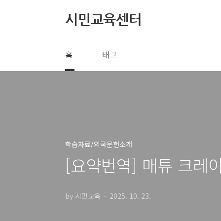
본문 바로가기
시민교육센터
홈
태그
학습자료/외국문헌소개
[요약번역] 매튜 크레이
by 시민교육
2025. 10. 23.