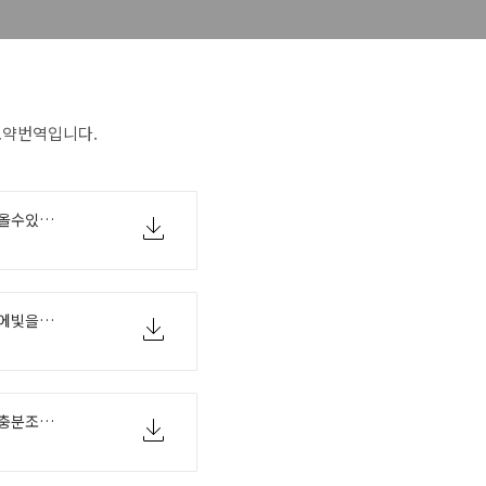
 요약번역입니다.
매튜크레이머_도덕원리가법속을들어올수있는방식.hwp
메튜크레이머_법에서도덕원칙의역할에빛을비추며_추가적성찰.hwp
매튜크레이머_합법성의필요조건혹은충분조건으로서의도덕에관하여.hwp