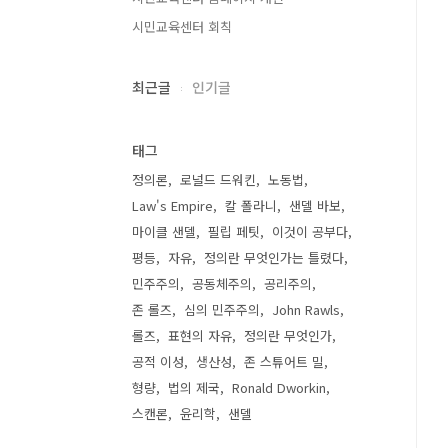
시민교육센터 회칙
최근글
인기글
태그
정의론
로널드 드워킨
노동법
Law's Empire
칼 폴라니
샌델 바보
마이클 샌델
필립 페팃
이것이 공부다
평등
자유
정의란 무엇인가는 틀렸다
민주주의
공동체주의
공리주의
존 롤즈
심의 민주주의
John Rawls
롤즈
표현의 자유
정의란 무엇인가
공적 이성
생산성
존 스튜어트 밀
형량
법의 제국
Ronald Dworkin
스캔론
윤리학
샌델