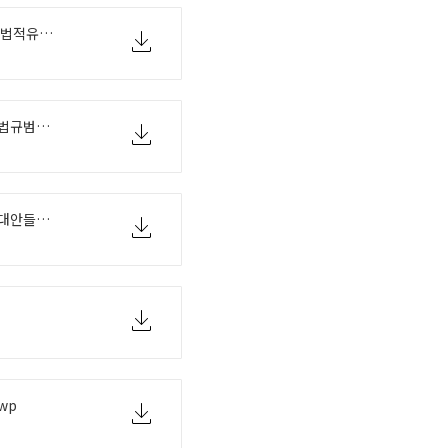
매튜크레이머_최종적인 것에 대하여_법적유효성의궁극적결정인자로서도덕.hwp
매튜크레이머_왜산수의공리와정리는법규범이아닌가.hwp
매튜크레이머_권리의이익이론에대한대안들에대한몇몇의문들.hwp
wp