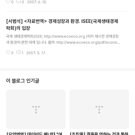
0
0
2007. 6. 10.
증적으로 비판하고 있는 내용입니다. Contributors Dean Baker, Gerald E
pstein, Robert Pollin, Ute Pieper, Lance Taylor, Prabat Patnaik, C.
P. Chandrasekhar, Ha-Joon Chang, James Crotty, Patricia Kelly,
[서범석] <자료번역> 경제성장과 환경. ISEE(국제생태경제
Amit Bhaduri, David Felix, Marc Schaberg, Gary Dymski, Dorene I
senberg, ..
학회)의 입장
글 내용
국제 생태경제학회(ISEE; http://www.ecoeco.org )에서 제시한 경제성장
과 환경에 관한 테제 입니다. 출처: http://www.ecoeco.org/pdf/economi
c_growth.pdf 번역: pompoco78@gmail.com DRAFT ISEE Position
0
1
2007. 5. 17.
on Economic Growth 1 March 2007 Originating from a Proposal a
t the Eighth Biennial Conference, Montreal, Canada, July 11-14, 2
004 Edited Pursuant to Comments Received Following the Ninth
Biennial Conference, Delhi, India, December 15-18,..
이 블로그 인기글
[요약번역] 데이비드 베너타 "여
[조립물] 결혼을 안하는 것과 못하