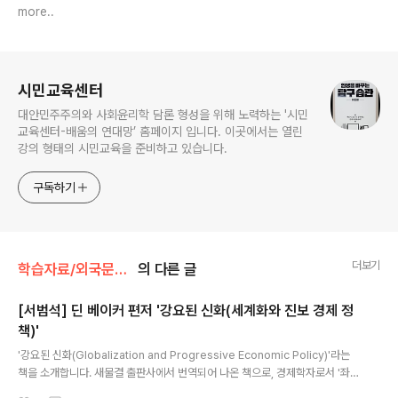
more..
로그 정보
시민교육센터
대안민주주의와 사회윤리학 담론 형성을 위해 노력하는 '시민
교육센터-배움의 연대망’ 홈페이지 입니다. 이곳에서는 열린
강의 형태의 시민교육을 준비하고 있습니다.
구독하기
더보기
학습자료/외국문헌소개
의 다른 글
[서범석] 딘 베이커 편저 '강요된 신화(세계화와 진보 경제 정
책)'
글 내용
'강요된 신화(Globalization and Progressive Economic Policy)'라는
책을 소개합니다. 새물결 출판사에서 번역되어 나온 책으로, 경제학자로서 '좌
측'에 서있는 필자들이 세계화와 관련하여 제출되어 있는 여러가지 주장들을 실