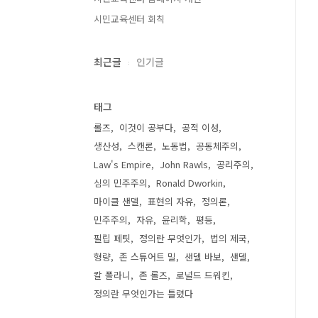
시민교육센터 회칙
최근글
인기글
태그
롤즈
이것이 공부다
공적 이성
생산성
스캔론
노동법
공동체주의
Law's Empire
John Rawls
공리주의
심의 민주주의
Ronald Dworkin
마이클 샌델
표현의 자유
정의론
민주주의
자유
윤리학
평등
필립 페팃
정의란 무엇인가
법의 제국
형량
존 스튜어트 밀
샌델 바보
샌델
칼 폴라니
존 롤즈
로널드 드워킨
정의란 무엇인가는 틀렸다