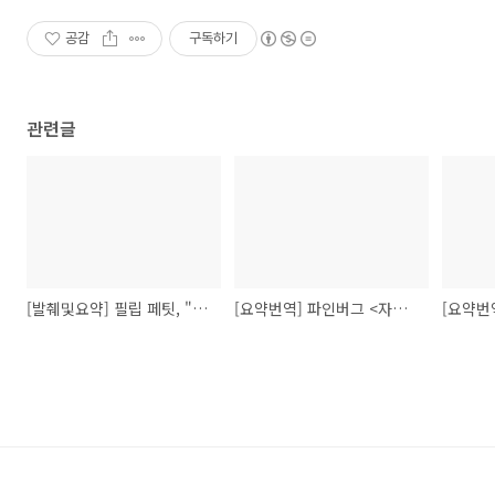
공감
구독하기
관련글
[발췌및요약] 필립 페팃, "반권력으로서의 자유"
[요약번역] 파인버그 <자신에 대한 위해>