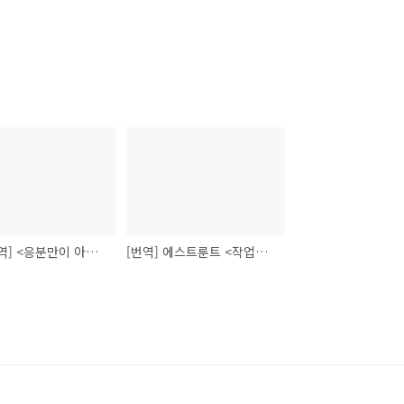
[요약번역] <응분만이 아닌: 공화주의 형사사법 이론> - 필립 페팃, 존 브레이스 웨이트
[번역] 에스트룬트 <작업장 다시 공공관리하기(Regoverning the Workplace> 2, 9장