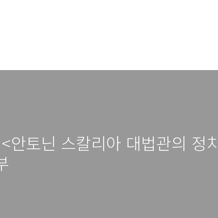
탭, <안토닌 스칼리아 대법관의 정
부