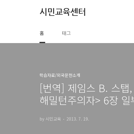
본문 바로가기
시민교육센터
홈
태그
학습자료/외국문헌소개
[번역] 제임스 B. 스
해밀턴주의자> 6장 일
by 시민교육
2013. 7. 19.