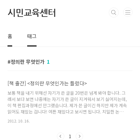
본문 바로가기
시민교육센터
홈
태그
정의란 무엇인가
1
[책 출간] <정의란 무엇인가는 틀렸다>
보통 책을 내기 위해선 자기가 쓴 글을 20번은 넘게 봐야 합니다. 그
래서 보다 보면 나중에는 자기가 쓴 글이 지겨워서 보기 싫어지는데,
이 책 편집과정에선 안그랬습니다. 제가 쓴 글이긴 하지만 제가 계속
읽어도 재밌는 겁니다! 여튼 재밌다고 보시면 됩니다. 치밀한 논증과
빵 터지는 유머를 함께 경험할 수 있고, 스트레스 해소를 위한 여가
2012. 10. 16.
선용 방안으로도 추천합니다. 알라딘
http://www.aladin.co.kr/shop/wproduct.aspx?
1
ISBN=8994142258yes24