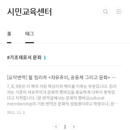
본문 바로가기
시민교육센터
홈
태그
기초재로서 문화
1
[요약번역] 윌 킴리카 <자유쥬의, 공동체 그리고 문화> 7, 8, 9장
7, 8, 9장은 이 책의 가장 핵심이자 백미를 이루는 부분입니다. 킴리
카는 기존의 자유주의가 문화적 멤버십을 중요하게 다루지 못하였
다고 지적합니다. (본 번역글에서는 문화적 멤버십cultural
membership의 기본 번역은 문화적 성원권이라고 하였으나, 문화
적 소속감, 문화집단에 소속되어 있음 등등의 다른 뜻을 가지고 있어
2011. 11. 3.
문화적 멤버십이라고 그대료 표기한 경우도 많습니다) 이것에 대해
공동체주의자들은 자유주의는 원래 추상적 개인주의를 주장하고,
1
문화와 동떨어진 주체를 허구적으로 가정하기 때문이라고 하면서,