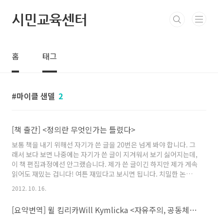
본문 바로가기
시민교육센터
홈
태그
마이클 샌델
2
[책 출간] <정의란 무엇인가는 틀렸다>
보통 책을 내기 위해선 자기가 쓴 글을 20번은 넘게 봐야 합니다. 그
래서 보다 보면 나중에는 자기가 쓴 글이 지겨워서 보기 싫어지는데,
이 책 편집과정에선 안그랬습니다. 제가 쓴 글이긴 하지만 제가 계속
읽어도 재밌는 겁니다! 여튼 재밌다고 보시면 됩니다. 치밀한 논증과
빵 터지는 유머를 함께 경험할 수 있고, 스트레스 해소를 위한 여가
2012. 10. 16.
선용 방안으로도 추천합니다. 알라딘
http://www.aladin.co.kr/shop/wproduct.aspx?
[요약번역] 윌 킴리카Will Kymlicka <자유주의, 공동체, 그리고 문화> 제2장
ISBN=8994142258yes24