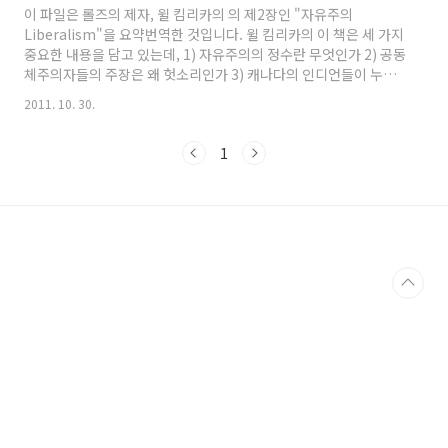
http://www.yes24.com/24/goods/7875194?
이 파일은 롤즈의 제자, 윌 킴리카의 의 제2장인 "자유주의
scode=032&OzSrank=1 (이하 출판사의 책 소개) 『정의란 무엇
Liberalism"을 요약번역한 것입니다. 윌 킴리카의 이 책은 세 가지
인가는 틀렸다』는 현대 정치철학에 대한 이해를 바탕으로 마이클
중요한 내용을 담고 있는데, 1) 자유주의의 정수란 무엇인가 2) 공동
샌델의 정치철학..
체주의자들의 주장은 왜 헛소리인가 3) 캐나다의 인디언들이 누리
는 헌법적 지위 같은 소수 문화 권리가 평등주의적 자유주의 체계 내
2011. 10. 30.
에서 어떻게 정당화될 수 있는가 가 그 내용입니다. 앞서 4장과5장
을 올려, '공동체주의자들의 자유주의 비판과 그들의 당위 분석은 왜
1
헛소리인가'를 소개하였습니다. 이 2장은 (서문Introduction이 1
장이라서 사실상 본문의 첫 장) '자유주의'라는 간명하면서도 야심
찬 제목에 어울리는 내용을 담고 있는 바, 그것은 "자유주의의 정수
가 무엇인가?"라는 질문에 대한 답입니다..