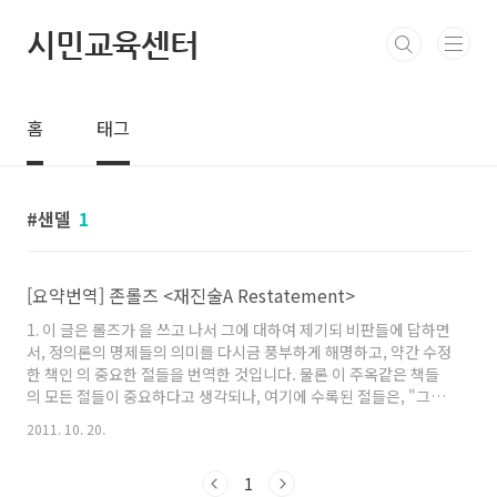
본문 바로가기
시민교육센터
홈
태그
샌델
1
[요약번역] 존롤즈 <재진술A Restatement>
1. 이 글은 롤즈가 을 쓰고 나서 그에 대하여 제기되 비판들에 답하면
서, 정의론의 명제들의 의미를 다시금 풍부하게 해명하고, 약간 수정
한 책인 의 중요한 절들을 번역한 것입니다. 물론 이 주옥같은 책들
의 모든 절들이 중요하다고 생각되나, 여기에 수록된 절들은, "그냥
최소 소득만 보장해주고 자유롭게 자본주의 해서 정글 경쟁하면 되
2011. 10. 20.
지 않나? 그렇게 하지 않고 굳이 차등의 원칙을 주장하는 것은 네가
사람들의 개별성을 오히려 소중히 여기지 않고 있다는 증거다. 아니
1
면, 너는 극도의 위험기피적인risk-aversion 인간관을 가지고 그것