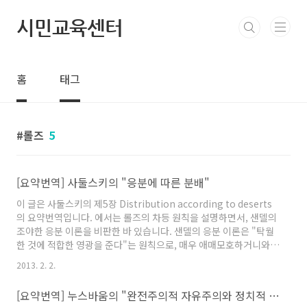
본문 바로가기
시민교육센터
홈
태그
롤즈
5
[요약번역] 사둘스키의 "응분에 따른 분배"
이 글은 사둘스키의 제5장 Distribution according to deserts
의 요약번역입니다. 에서는 롤즈의 차등 원칙을 설명하면서, 샌델의
조야한 응분 이론을 비판한 바 있습니다. 샌델의 응분 이론은 "탁월
한 것에 적합한 영광을 준다"는 원칙으로, 매우 애매모호하거니와,
쓸모가 없고, 거기다가 받아들일 수 없는 결과를 도출하며, 또한 아
2013. 2. 2.
무런 토대가 없습니다. 우리가 응분 이론을 이야기하는 이유는, 어떤
제도가 정의로우냐를 판단하거나, 행위와 보상을 연결시키는 제도
[요약번역] 누스바움의 "완전주의적 자유주의와 정치적 자유주의"
를 설계하는데 응분을 고려하기 위해서입니다. 그러나 샌델의 응분