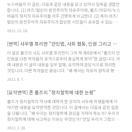
이론은 이런 응분의 근본적인 성격을 망각합니다. 그래서 이미 현존
누스바움의 이 글은, 다음과 같은 내용을 담고 있어서 일독을 권할만
하는 제도에서 보상하는 속성을 탁월하다고 일컫거나 아니면 막연
합니다. (1) 라즈/벌린의 완전주의적 자유주의와, 롤즈/라모어/누스
히 자유연상 기법에 의해 '본질적인 기능'이라..
바움의 정치적 자유주의를 아주 간명하게 비교한다. (2) 특히 라즈/
벌린의 완전주의적 자유주의가 합당한 시민들이 공유할 수 없는 전
제에 기대고 있음을 설명한다. (예를 들어 종교의 자유를 인정하기
2012. 12. 18.
위해서는 모든 종교가 똑같이 구원에 이르며, 똑같이 가치있으며, 동
시에 무신론도 똑같이 참이라고 생각해야 한다.) (3) 롤즈/라모어의
[번역] 사무엘 프리먼 "만민법, 사회 협동, 인권 그리고 분배 정의"
정치적 자유주의는 그 논거로 '판단의 부담'을 들 수도 있고 '평등한
시민에 대한 존중'을 들 수도 있는데, 이 중 '평등한 시민에 대한 존
이 글은 롤즈의 사도 사무엘 프리먼이 그의 책 제8장에서 “롤즈의 만
중'이 가장 유망하고 핵심적인 근거다. (4) 판단의 부담을 너무 강조
민법을 다른 학자들의 공격으로부터 충실하게 방어”한 글입니다. 아
하게 되면 인식론적 합당성을 포괄적..
래 내용은 이 글의 내용을 일부 발췌, 요약하여 문답식으로 정리한
것입니다. 다른 학자들은 묻습니다. “왜 에서는 자유의 원칙과 평등
의 원칙을 다른 사회 목적에 우선하는 원칙으로 제시해놓고 에서는
2012. 8. 7.
그것과는 다른 원칙을 내세우는가? 왜 정의의 원칙이 국내적으로만
적용하나? 롤즈, 맨, 왓쩝 맨!” 롤즈가 만민법에서 뭐랬길래? 롤즈는
[요약번역] 존 롤즈의 "정치철학에 대한 논평"
다음과 같이 말했습니다. 사회가 그 시민의 기본적 필요를 제공하고,
인권을 존중하며, 정의의 공동 선관에 의하여 규제된다면, 그것은
롤즈가 정치철학의 역사에 대하여 한 강의의 서두에 학생들에게 이
“적정 수준”의(decent) 사회이며, 만민들의 사회 내에서 정치적 정
야기한 내용을 요약번역한 것입니다. 이 글에서는 다음과 같은 질문
당성을 가져 관용되어야 하며, 그 독립성은 ..
을 다룹니다. "왜 우리는 정치철학에 관심을 가져야 하는가? 우리가
정치철학에 대해 사고하는 이유는 무엇인가? 만일 우리가 그럼으로
써 얻을 수 있는 것이 있다면 그렇게 얻는 것은 무엇인가?" 그리고
2012. 2. 28.
세부 질문으로 아래와 같은 것들을 다룹니다. (그 이외에도 계약론의