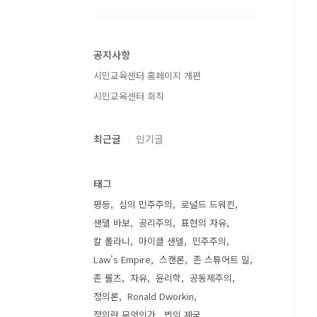
공지사항
시민교육센터 홈페이지 개편
시민교육센터 회칙
최근글
인기글
태그
평등
심의 민주주의
로널드 드워킨
샌델 바보
공리주의
표현의 자유
칼 폴라니
마이클 샌델
민주주의
Law's Empire
스캔론
존 스튜어트 밀
존 롤즈
자유
윤리학
공동체주의
정의론
Ronald Dworkin
정의란 무엇인가
법의 제국