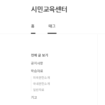
본문 바로가기
시민교육센터
홈
태그
전체 글 보기
공지사항
학습자료
외국문헌소개
국내문헌소개
일반자료
기고