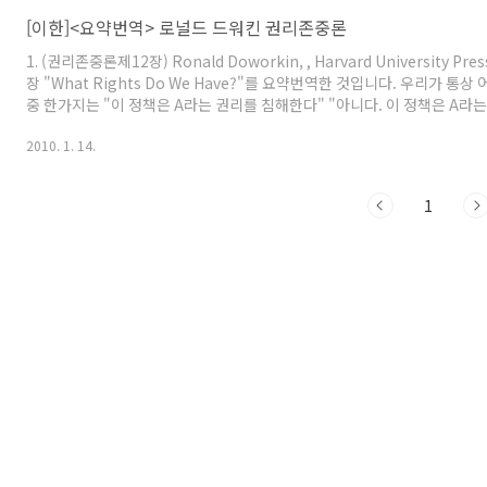
[이한]<요약번역> 로널드 드워킨 권리존중론
1. (권리존중론제12장) Ronald Doworkin, , Harvard University Press
장 "What Rights Do We Have?"를 요약번역한 것입니다. 우리가 
중 한가지는 "이 정책은 A라는 권리를 침해한다" "아니다. 이 정책은 A라
다"라는 논변을 처리하는 일입니다. 그러자면 우리가 도대체 A라는 권리를
2010. 1. 14.
각시킬 수 있는 자격을 가진 권리란 도대체 무엇이냐를 이해해야 합니다. 
복으로서 권리란 이러이러한 것이다고 ..
1