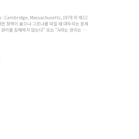
 : Cambridge, Massachusetts, 1978 의 제12
통상 어떤 정책이 옳으냐 그르냐를 따질 때 대두되는 문제
는 권리를 침해하지 않는다" 또는 "A라는 권리는 없
 가지느냐, 정책의 유효성에도 불구하고 그것을 기
여기서 이해한다는 것은 단순히 도그마틱한 동어반