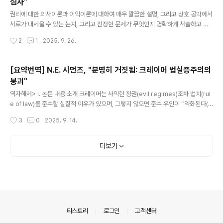
심사"
글 내용
권리에 대한 의사이론과 이익이론에 대하여 매우 깔끔한 설명, 그리고 상호 공박에서
서로가 내세울 수 있는 논지, 그리고 진정한 문제가 무엇인지 명확하게 서술하고 있
는 좋은 논문입니다.
작성시간
2
1
2025. 9. 26.
[요약번역] N.E. 시먼즈, "분명히 거짓됨: 크레이머 법실증주의의
붕괴"
글 내용
역자해제> I. 논문 내용 소개 크레이머는 사악한 정권(evil regimes)조차 법치(rul
e of law)를 준수할 실질적 이유가 있으며, 그렇지 않으면 준수 유인이 “약화된다(s
apped)”고 주장한다. 즉, 법을 어겨도 처벌받고, 법을 지켜도 처벌받으면 준수 동기
작성시간
3
0
2025. 9. 14.
가 줄어든다는 것이다.이에 대해 저자는 이러한 논변이 오해에 기초해 있다고 비판한
다. 왜냐하면 사악한 정권의 폭력은 법 준수 여부에 조건적으로 달려 있는 것이 아니
라, 준수와 무관하게 발생하는 경우가 일반적이기 때문이다. 따라서 준수에 따른 처
더보기
벌 위험은 단순히 “추가적인” 위험으로 작동하며, 그 자체가 준수 유인을 소멸시키지
는 않는다.이는 준수해도 처벌하는 경우가 상당히 있다고 해도(예를 들어 소급 입법
이 드물지 않다고 해도) 어떤 법을..
의안내
티스토리
로그인
고객센터