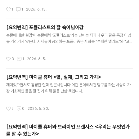
서 무정부주의라는 결론에 도달하는 과정 전체가 개념적으로 혼란스럽다는 점을 드
작성시간
1
1
2026. 6. 13.
러내는 데 있다. 프랭크프루트의 비판은 크게 여섯 단계로 구성된다. 우선 프랭크프
루트는 울프가 정당성 있는 정치적 권위의 가능성을 동시에 부정하면서도 긍정하고
있다고 지적한다. 울프는 한편으로 법적 정당성(de jure legitimacy)을 가진 정치
[요약번역] 포퓰리스트의 잘 속아넘어감
적 권위는 개념적으로 불가능하다고 주장한다. 그러나 다른 한편으로 그는 시민들의
글 내용
약속과 동의에 기초한 국가는 정당하다고..
논문에 대한 설명:이 논문에서 '포퓰리스트'라는 단어는 좌파나 우파 같은 특정 이념
을 가리키지 않는다. 저자들이 정의하는 포퓰리즘은 사회를 "부패한 엘리트"와 "고결
한 인민" 사이의 끝없는 싸움으로 바라보는 정치적 태도, 혹은 일종의 세계관이다. 그
런 의미에서 포퓰리즘은 보수주의나 자유주의, 사회주의처럼 체계적인 이념이라기
작성시간
3
1
2026. 6. 5.
보다는 정치 스펙트럼 어디에도 붙을 수 있는 "얇은 층의 이념"에 가깝다. 좌파 포퓰
리즘도, 우파 포퓰리즘도 존재할 수 있으며, 포퓰리즘의 본질은 특정 정책이 아니라
반엘리트주의와 인민 중심주의에 있다. 저자들은 이런 포퓰리스트 태도가 근거가 불
[요약번역] 마이클 휴머 <앎, 실재, 그리고 가치>
충분한 주장을 믿는 경향과 어떤 관계에 있는지를 파고든다.논문의 핵심 주장은 이것
글 내용
이다. 포퓰리스트들은 단순히 음모론을 더 잘 믿는 게 아니라, ..
재미있으면서도 훌륭한 철학 입문서입니다.어떤 분야에서건 탐구를 하는 사람이 가
장 기초적인 틀을 잘 잡기 위해 읽을 만한 책입니다.
작성시간
2
0
2026. 5. 30.
[요약번역] 마이클 휴머와 브라이언 프랜시스 <우리는 무엇인가
를 알 수 있는가>
글 내용