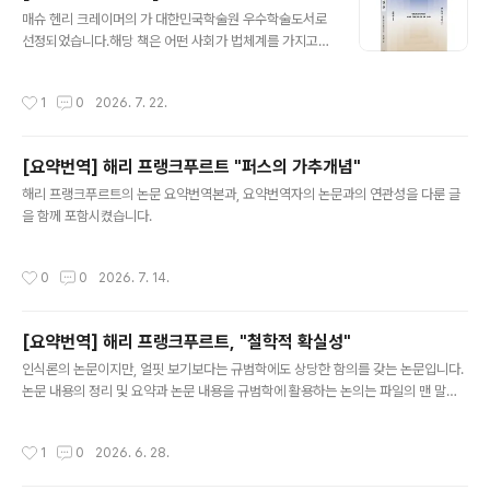
글 내용
매슈 헨리 크레이머의 가 대한민국학술원 우수학술도서로
선정되었습니다.해당 책은 어떤 사회가 법체계를 가지고
있다고 판정하는 데 필요한 개념에 대한 분석, 실질적 법치
주의를 위한 요건과 그에 따르는 실천적 함의를 다루고 있
작성시간
1
0
2026. 7. 22.
습니다. 또한 우리가 일반적으로 '객관적이다', '주관적이
다'라고 말하는 것을 여러 차원에서 상세히 해명하고 있어
서 무엇이 객관적이다, 주관적이다라는 문제에 대한 학문
[요약번역] 해리 프랭크푸르트 "퍼스의 가추개념"
적으로 명료한 해명을 갈구하는 사람들에게 특히 좋은 책
글 내용
입니다.
해리 프랭크푸르트의 논문 요약번역본과, 요약번역자의 논문과의 연관성을 다룬 글
을 함께 포함시켰습니다.
작성시간
0
0
2026. 7. 14.
[요약번역] 해리 프랭크푸르트, "철학적 확실성"
글 내용
인식론의 논문이지만, 얼핏 보기보다는 규범학에도 상당한 함의를 갖는 논문입니다.
논문 내용의 정리 및 요약과 논문 내용을 규범학에 활용하는 논의는 파일의 맨 말미
에 덧붙였습니다.
작성시간
1
0
2026. 6. 28.