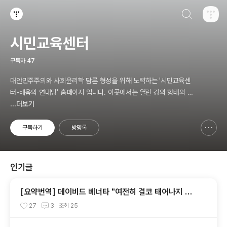
검색하기
티스토리
시민교육센터
구독자
47
대안민주주의와 사회윤리학 담론 형성을 위해 노력하는 '시민교육센
터-배움의 연대망’ 홈페이지 입니다. 이곳에서는 열린 강의 형태의 시
민교육을 준비하고 있습니다.
...더보기
구독하기
방명록
신고하기 레이어
열기
인기글
[요약번역] 데이비드 베너타 "여전히 결코 태어나지 않
는 것이 더 낫다: 내 비판자들에 대한 답변"
27
3
조회
25