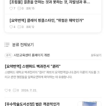
[조립물] 결혼을 안하는 것과 못하는 것, 자발성과 후견
주의
7
0
조회
15
[요약번역] 클레이 핑클스타인, "위험은 해악인가"
4
0
조회
12
분류 전체보기
주요 글 목록
시민교육센터 홈페이지 개편
모두보기
공지
[요약번역] 스탠퍼드 백과전서 "권리"
글 내용
스탠퍼드 대학교 백과전서의 "권리" 파트의 요약번역입니다.권리 이론의 지도를 그
리고 관련 쟁점들을 일목요연하게 파악하는 데 유용합니다.
작성시간
0
0
2026. 7. 22.
[우수학술도서선정] 법은 객관적인가