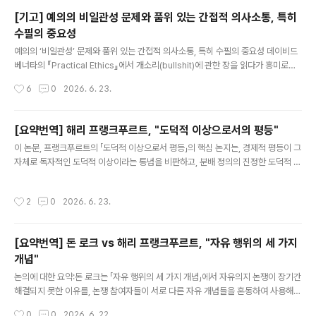
[기고] 예의의 비일관성 문제와 품위 있는 간접적 의사소통, 특히
수필의 중요성
글 내용
예의의 ‘비일관성’ 문제와 품위 있는 간접적 의사소통, 특히 수필의 중요성 데이비드
베너타의 『Practical Ethics』에서 개소리(bullshit)에 관한 장을 읽다가 흥미로운
지적을 접했다. 개소리를 하는 사람보다 그것이 개소리임을 지적하는 사람이 오히려
작성시간
6
0
2026. 6. 23.
더 예의에 어긋난다고 여겨지는 경우가 많다는 것이다. 베너타는 이것이 개소리에만
해당하는 현상이 아니라고 말한다. 예를 들어 어떤 사람이 대화 시간을 독점하고 있
다면 그것은 분명 예의에 어긋나는 행동이다. 그러나 그에게 "당신은 대화를 독점하
[요약번역] 해리 프랭크푸르트, "도덕적 이상으로서의 평등"
고 있습니다"라고 말하는 사람은 종종 그보다 더 예의에 어긋난 사람으로 평가된다.
글 내용
이 논문, 프랭크푸르트의 「도덕적 이상으로서 평등」의 핵심 논지는, 경제적 평등이 그
베너타는 이것을 ‘예의의 비일관성’(inconsistency of politeness)이라고 말한
자체로 독자적인 도덕적 이상이라는 통념을 비판하고, 분배 정의의 진정한 도덕적 기
다. 그리고 그런 비일관성..
준은 평등이 아니라 충분성(sufficiency)에 있다는 주장이다. 그의 견해에 따르면
도덕적으로 중요한 것은 모든 사람이 동일한 양의 경제적 자원을 소유하는 것이 아니
작성시간
2
0
2026. 6. 23.
라, 각자가 자신의 삶을 영위하는 데 충분한 것을 소유하는 것이다. 어떤 사람이 다른
사람보다 더 많은 부를 소유한다는 사실 자체는 아무런 도덕적 의의를 갖지 않는다.
도덕적으로 중요한 것은 어떤 사람이 자신의 삶을 만족스럽고 가치 있게 영위하기 위
[요약번역] 돈 로크 vs 해리 프랭크푸르트, "자유 행위의 세 가지
하여 필요한 수준에 미달하는가 여부이다. 따라서 평등주의가 문제 삼는 불평등은 실
개념"
제로는 대개 빈곤이나 결핍의 문제를 잘못 기술한..
글 내용
논의에 대한 요약:돈 로크는 「자유 행위의 세 가지 개념」에서 자유의지 논쟁이 장기간
해결되지 못한 이유를, 논쟁 참여자들이 서로 다른 자유 개념들을 혼동하여 사용해
왔기 때문이라고 진단한다. 그에 따르면 자유 행위에 관한 주요한 개념은 세 가지로
작성시간
0
0
2026. 6. 22.