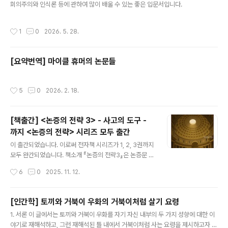
회의주의와 인식론 등에 관하여 많이 배울 수 있는 좋은 입문서입니다.
작성시간
1
0
2026. 5. 28.
[요약번역] 마이클 휴머의 논문들
작성시간
5
0
2026. 2. 18.
[책출간] <논증의 전략 3> - 사고의 도구 -
까지 <논증의 전략> 시리즈 모두 출간
글 내용
이 출간되었습니다. 이로써 전자책 시리즈가 1, 2, 3권까지
모두 완간되었습니다. 책소개 『논증의 전략3』은 논증문 쓰
기의 마지막 단계인 사유의 정밀화와 창의적 확장을 다루
작성시간
6
0
2025. 11. 12.
는 책이다. 시리즈 전체에서 제3부는 논증의 마지막 절차
이자, 사유의 완성 단계에 해당한다. 『논증의 전략1』이 문
제를 설정하고, 『논증의 전략2』가 논리의 구조를 세웠다
[인간학] 토끼와 거북이 우화의 거북이처럼 살기 요령
면, 이 책 『논증의 전략3』은 그 구조 위에 사유의 의미를 채
글 내용
1. 서론 이 글에서는 토끼와 거북이 우화를 자기 자신 내부의 두 가지 성향에 대한 이
워 넣는 작업에 대해 설명한다. 이 책에서 저자는 앞선 두
야기로 재해석하고, 그런 재해석된 틀 내에서 거북이처럼 사는 요령을 제시하고자 한
권의 책이 다진 논증의 토대(문제 설정과 논리 구조) 위에