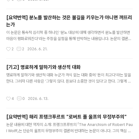
구분될 수 있다. 첫째는 Locke적 개념으로서 자유 행위를 의욕적 행위(willing acti
on)와 동일시하는 관점이다. 둘째는 Hobbes적 개념으로서 자유 행위를 강제, 강
박, 제약, 압박 등으로부터 자유로운 행위로 이해하는 관점이다. 셋째는 Moore적
[요약번역] 분노를 발산하는 것은 불길을 키우는가 아니면 꺼뜨리
개념으로서 자유 행위를 행위자가 실제로 다른 방식으로 행위할 수 있었던 경우의 행
는가
위로 이해하는 관점이다.로크는 먼저 자유 행위를 의욕적 행위로 동일시하는 견해를
글 내용
비판한다. 그는 단순히 자신이 원하는 대..
이 논문은 통속적 심리학 중 하나인 '분노 대상에 대해 생각하면서 분노를 발산하면
마음이 평화로워진다'라는 주장을 실험을 통해 반박하는 내용입니다. 논문의 결론부
는 다음과 같습니다."카타르시스 이론은 분노를 발산하는 것이 분노를 제거하며, 따
작성시간
2
2
2026. 6. 21.
라서 이후의 공격성을 감소시켜야 한다고 예측한다. 그러나 본 연구의 발견들은, 그
리고 이전 연구들의 발견들 역시, 카타르시스 이론에 정면으로 반한다(예를 들어 Bu
shman et al., 1999; Geen & Quanty, 1977). 분노와 공격성을 감소시키기 위
[기고] 명료하게 말하기와 생산적 대화
하여 사람들에게 줄 수 있는 최악의 조언은, 그들이 베개나 샌드백을 세게 두들기는
글 내용
명료하게 말하기와 생산적 대화 누군가 격식 없는 대화 중에 ‘돈이 최고다’라는 말을
동안 자신을 도발한 사람의 얼굴을 그 위에 상상하라고 말하는 것이다. 그런데 바로
한다. 그러자 다른 사람은 ‘그렇지 않다. 돈보다 소중한 것이 있다’고 한다. 그렇게 추
이것이 많은 대중심리학자들이 사람들에게 ..
상적인 공방이 몇 번 오간다. 그러나 이러한 공방들은 어떤 실질적인 성과도 낳지 않
고 끝난다. 처음 말을 꺼낸 사람은 ‘돈이 최고다’라는 진술을 그대로 고수하고 다른 사
작성시간
4
0
2026. 6. 13.
람은 그 진술이 거짓이라는 원래의 믿음을 고수한다. 대화 전체가 비생산적으로 마무
리 되었다. 왜 비생산적으로 되었을까? 삶의 지혜에 관한 어떤 단언(assertion)을
하는 사람은 그것이 어떤 실천적인 결론에 이를 수 있도록, 그 단언 안에 포함된 개념
[요약번역] 해리 프랭크푸르트 "로버트 폴 울프의 무정부주의"
들을 충분히 명료하게 정식화해야 한다. 또한 삶의 지혜에 대한 단언을 듣는 사람도,
글 내용
곧바로 논박에 나서기보다는, 명료..
논문 내용에 대한 역자의 소개: 프랭크프루트의 「The Anarchism of Robert Pau
l Wolff」는 단순히 울프의 무정부주의 결론에 반대하는 논문이 아니다. 그의 핵심 목
표는 울프가 스스로 제시한 전제들과 논증을 일관되게 유지하지 못하고 있으며, 따라