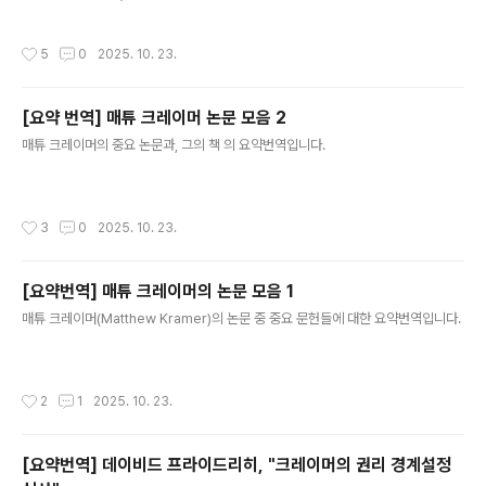
다. 이 글은 에 쓰인 이야기를 다른 틀로 담아낸 것이다. 인생의 적절한 습관을 파악하
서, 사유를 창의적으로 확장할 수 있는 사고의 기술을 제시
고 몸에 익히는 것은 여러가지 표현방식으로 제시될 때 더 잘 익힐 수 있기 때문이다.
한다. 즉, 개념의 분석과 사고의 도구를 통해 논증을 완성하
작성시간
5
0
2025. 10. 23.
2. 우화의 내용과 통상적으로 이야기되는 교훈의 타당성과 그 한계 이솝 우화로 잘
는 방법을 보여줄 것이다. 독자는 이 책을 통해 사고의 틀을
알려진 「토끼와 거북이」는 다음과 같은 이야기이다. 어느 날 토끼가 느릿느릿 걷는 거
점검하고..
북이를 보고 비웃으며 말했다. “거북아, 너는 왜 그렇게 느리게 기어 다니니? 나처럼
[요약 번역] 매튜 크레이머 논문 모음 2
다리가 빠르면 훨씬 멀리 금세 갈 텐데!” 그러자 거북이는 담담히 대답했다. “그렇다
글 내용
면 우리 한 번 달리기 시합을 해보자..
매튜 크레이머의 중요 논문과, 그의 책 의 요약번역입니다.
작성시간
3
0
2025. 10. 23.
[요약번역] 매튜 크레이머의 논문 모음 1
글 내용
매튜 크레이머(Matthew Kramer)의 논문 중 중요 문헌들에 대한 요약번역입니다.
작성시간
2
1
2025. 10. 23.
[요약번역] 데이비드 프라이드리히, "크레이머의 권리 경계설정